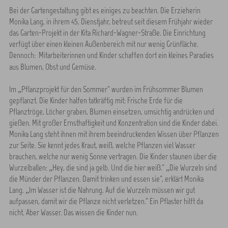
Bei der Gartengestaltung gibt es einiges zu beachten. Die Erzieherin
Monika Lang, in ihrem 45. Dienstjahr, betreut seit diesem Frühjahr wieder
das Garten-Projekt in der Kita Richard-Wagner-Straße. Die Einrichtung
verfügt über einen kleinen Außenbereich mit nur wenig Grünfläche.
Dennoch:
Mitarbeiterinnen und Kinder schaffen dort ein kleines Paradies
aus Blumen, Obst und Gemüse.
Im „Pflanzprojekt für den Sommer“ wurden im Frühsommer Blumen
gepflanzt. Die Kinder halfen tatkräftig mit: Frische Erde für die
Pflanztröge, Löcher graben, Blumen einsetzen, umsichtig andrücken und
gießen. Mit großer Ernsthaftigkeit und Konzentration sind die Kinder dabei.
Monika Lang steht ihnen mit ihrem beeindruckenden Wissen über Pflanzen
zur Seite. Sie kennt jedes Kraut, weiß, welche Pflanzen viel Wasser
brauchen, welche nur wenig Sonne vertragen. Die Kinder staunen über die
Wurzelballen: „Hey, die sind ja gelb. Und die hier weiß.“ „Die Wurzeln sind
die Münder der Pflanzen. Damit trinken und essen sie“, erklärt Monika
Lang. „Im Wasser ist die Nahrung. Auf die Wurzeln müssen wir gut
aufpassen, damit wir die Pflanze nicht verletzen.“ Ein Pflaster hilft da
nicht. Aber Wasser. Das wissen die Kinder nun.