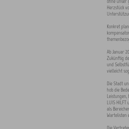
ohne unser g
Herzstück v
Unterstützu
Konkret plant
kompensatori
themenbezog
Ab Januar 20
Zukünftig de
und Selbstfü
vielleicht 
Die Stadt un
hob die Bede
Leistungen, 
LUIS HILFT u
als Bereiche
Wartelisten 
Die Vertrete