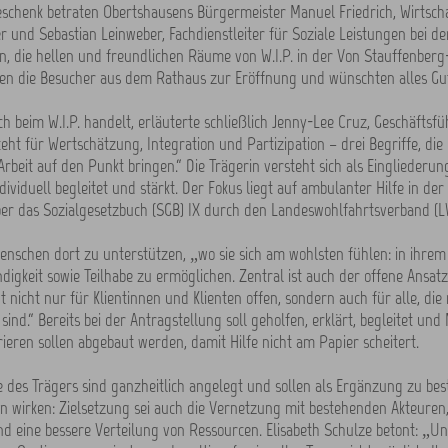
schenk betraten Obertshausens Bürgermeister Manuel Friedrich, Wirtsch
r und Sebastian Leinweber, Fachdienstleiter für Soziale Leistungen bei de
, die hellen und freundlichen Räume von W.I.P. in der Von Stauffenberg
ten die Besucher aus dem Rathaus zur Eröffnung und wünschten alles Gut
h beim W.I.P. handelt, erläuterte schließlich Jenny-Lee Cruz, Geschäftsfü
steht für Wertschätzung, Integration und Partizipation – drei Begriffe, di
rbeit auf den Punkt bringen.“ Die Trägerin versteht sich als Eingliederung
ividuell begleitet und stärkt. Der Fokus liegt auf ambulanter Hilfe in der 
ber das Sozialgesetzbuch (SGB) IX durch den Landeswohlfahrtsverband (L
 Menschen dort zu unterstützen, „wo sie sich am wohlsten fühlen: in ihre
ndigkeit sowie Teilhabe zu ermöglichen. Zentral ist auch der offene Ansat
t nicht nur für Klientinnen und Klienten offen, sondern auch für alle, di
sind.“ Bereits bei der Antragstellung soll geholfen, erklärt, begleitet un
ieren sollen abgebaut werden, damit Hilfe nicht am Papier scheitert.
 des Trägers sind ganzheitlich angelegt und sollen als Ergänzung zu be
n wirken: Zielsetzung sei auch die Vernetzung mit bestehenden Akteuren
nd eine bessere Verteilung von Ressourcen. Elisabeth Schulze betont: „Un