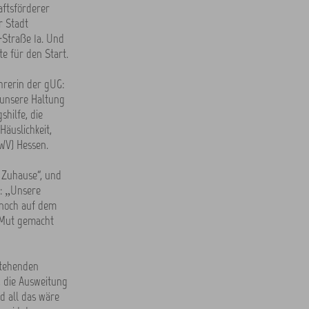
aftsförderer
r Stadt
-Straße 1a. Und
e für den Start.
hrerin der gUG:
e unsere Haltung
shilfe, die
Häuslichkeit,
WV) Hessen.
m Zuhause“, und
z: „Unsere
e noch auf dem
d Mut gemacht
stehenden
, die Ausweitung
d all das wäre