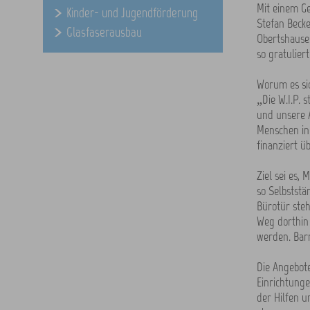
Mit einem Ge
Kinder- und Jugendförderung
Stefan Becke
Glasfaserausbau
Obertshausen
so gratulier
Worum es sic
„Die W.I.P. 
und unsere A
Menschen ind
finanziert ü
Ziel sei es,
so Selbststä
Bürotür steh
Weg dorthin 
werden. Barr
Die Angebote
Einrichtunge
der Hilfen u