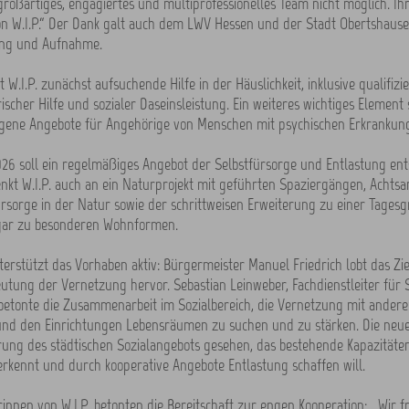
roßartiges, engagiertes und multiprofessionelles Team nicht möglich. Ihr
on W.I.P.“ Der Dank galt auch dem LWV Hessen und der Stadt Obertshause
ng und Aufnahme.
 W.I.P. zunächst aufsuchende Hilfe in der Häuslichkeit, inklusive qualifizie
scher Hilfe und sozialer Daseinsleistung. Ein weiteres wichtiges Element 
ene Angebote für Angehörige von Menschen mit psychischen Erkrankun
26 soll ein regelmäßiges Angebot der Selbstfürsorge und Entlastung ent
nkt W.I.P. auch an ein Naturprojekt mit geführten Spaziergängen, Achts
rsorge in der Natur sowie der schrittweisen Erweiterung zu einer Tages
sogar zu besonderen Wohnformen.
terstützt das Vorhaben aktiv: Bürgermeister Manuel Friedrich lobt das Zie
utung der Vernetzung hervor. Sebastian Leinweber, Fachdienstleiter für 
betonte die Zusammenarbeit im Sozialbereich, die Vernetzung mit andere
nd den Einrichtungen Lebensräumen zu suchen und zu stärken. Die neue I
rung des städtischen Sozialangebots gesehen, das bestehende Kapazitäte
erkennt und durch kooperative Angebote Entlastung schaffen will.
rinnen von W.I.P. betonten die Bereitschaft zur engen Kooperation: „Wir 