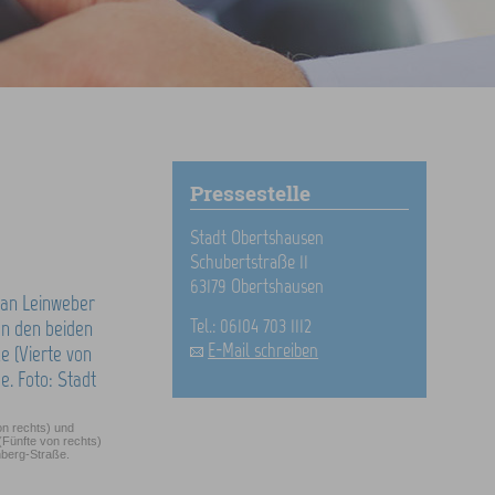
Pressestelle
Stadt Obertshausen
Schubertstraße 11
63179 Obertshausen
Tel.: 06104 703 1112
E-Mail schreiben
on rechts) und
(Fünfte von rechts)
nberg-Straße.