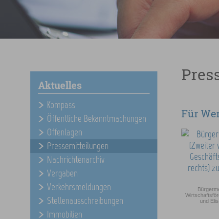
Pres
Aktuelles
Kompass
Für Wer
Öffentliche Bekanntmachungen
Offenlagen
Pressemitteilungen
Nachrichtenarchiv
Vergaben
Verkehrsmeldungen
Bürgerme
Wirtschaftsfö
Stellenausschreibungen
und Eli
Immobilien