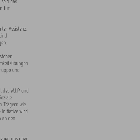
 seid das
n für
rter Assistenz,
sind
gen.
stehen.
amkeitsübungen
gruppe und
l des W.I.P und
Soziale
n Trägern wie
nitiative wird
n an den
freuen uns über