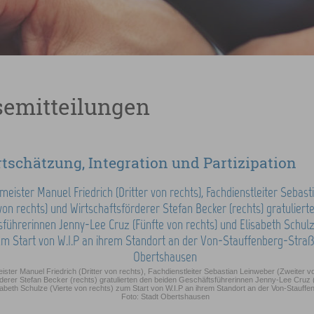
semitteilungen
tschätzung, Integration und Partizipation
ister Manuel Friedrich (Dritter von rechts), Fachdienstleiter Sebastian Leinweber (Zweiter v
rderer Stefan Becker (rechts) gratulierten den beiden Geschäftsführerinnen Jenny-Lee Cruz 
sabeth Schulze (Vierte von rechts) zum Start von W.I.P an ihrem Standort an der Von-Stauffe
Foto: Stadt Obertshausen