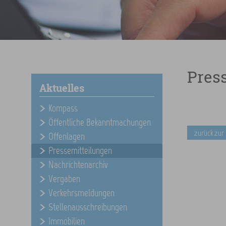
Pres
Aktuelles
Kompass
Öffentliche Bekanntmachungen
zurück zur
Offenlagen
Pressemitteilungen
Nachrichtenarchiv
Vergaben
Verkehrsmeldungen
Stellenausschreibungen
Immobilien