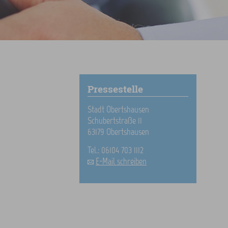
Pressestelle
Stadt Obertshausen
Schubertstraße 11
63179 Obertshausen
Tel.: 06104 703 1112
E-Mail schreiben