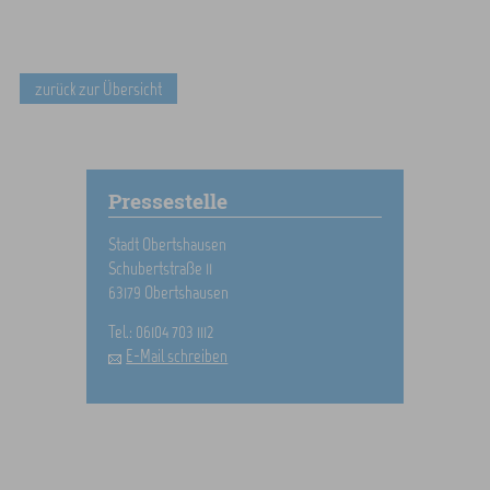
zurück zur Übersicht
Pressestelle
Stadt Obertshausen
Schubertstraße 11
63179 Obertshausen
Tel.: 06104 703 1112
E-Mail schreiben