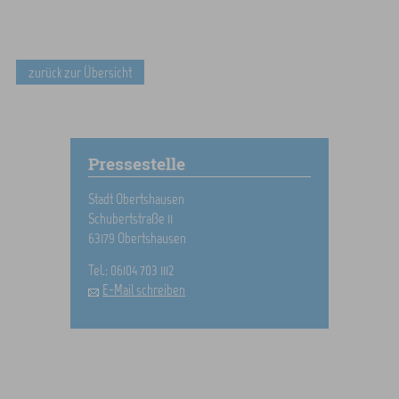
zurück zur Übersicht
Pressestelle
Stadt Obertshausen
Schubertstraße 11
63179 Obertshausen
Tel.: 06104 703 1112
E-Mail schreiben