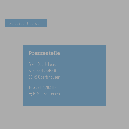
zurück zur Übersicht
Pressestelle
Stadt Obertshausen
Schubertstraße 11
63179 Obertshausen
Tel.: 06104 703 1112
E-Mail schreiben