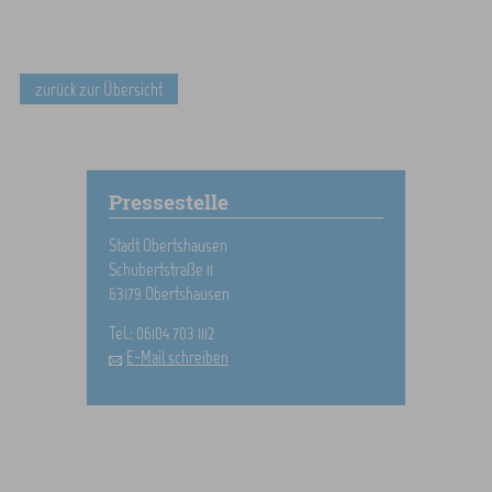
zurück zur Übersicht
Pressestelle
Stadt Obertshausen
Schubertstraße 11
63179 Obertshausen
Tel.: 06104 703 1112
E-Mail schreiben