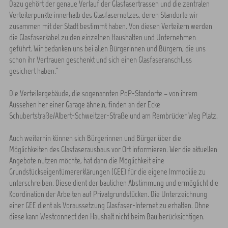
Dazu gehört der genaue Verlauf der Glasfasertrassen und die zentralen
Verteilerpunkte innerhalb des Glasfasernetzes, deren Standorte wir
zusammen mit der Stadt bestimmt haben. Von diesen Verteilern werden
die Glasfaserkabel zu den einzelnen Haushalten und Unternehmen
geführt. Wir bedanken uns bei allen Bürgerinnen und Bürgern, die uns
schon ihr Vertrauen geschenkt und sich einen Glasfaseranschluss
gesichert haben.“
Die Verteilergebäude, die sogenannten PoP-Standorte – von ihrem
Aussehen her einer Garage ähneln, finden an der Ecke
Schubertstraße/Albert-Schweitzer-Straße und am Rembrücker Weg Platz.
Auch weiterhin können sich Bürgerinnen und Bürger über die
Möglichkeiten des Glasfaserausbaus vor Ort informieren. Wer die aktuellen
Angebote nutzen möchte, hat dann die Möglichkeit eine
Grundstückseigentümererklärungen (GEE) für die eigene Immobilie zu
unterschreiben. Diese dient der baulichen Abstimmung und ermöglicht die
Koordination der Arbeiten auf Privatgrundstücken. Die Unterzeichnung
einer GEE dient als Voraussetzung Glasfaser-Internet zu erhalten. Ohne
diese kann Westconnect den Haushalt nicht beim Bau berücksichtigen.