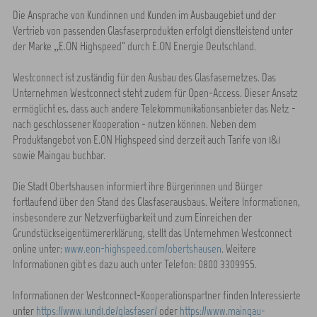
Die Ansprache von Kundinnen und Kunden im Ausbaugebiet und der
Vertrieb von passenden Glasfaserprodukten erfolgt dienstleistend unter
der Marke „E.ON Highspeed“ durch E.ON Energie Deutschland.
Westconnect ist zuständig für den Ausbau des Glasfasernetzes. Das
Unternehmen Westconnect steht zudem für Open-Access. Dieser Ansatz
ermöglicht es, dass auch andere Telekommunikationsanbieter das Netz -
nach geschlossener Kooperation - nutzen können. Neben dem
Produktangebot von E.ON Highspeed sind derzeit auch Tarife von 1&1
sowie Maingau buchbar.
Die Stadt Obertshausen informiert ihre Bürgerinnen und Bürger
fortlaufend über den Stand des Glasfaserausbaus. Weitere Informationen,
insbesondere zur Netzverfügbarkeit und zum Einreichen der
Grundstückseigentümererklärung, stellt das Unternehmen Westconnect
online unter:
www.eon-highspeed.com/obertshausen
. Weitere
Informationen gibt es dazu auch unter Telefon: 0800 3309955.
Informationen der Westconnect-Kooperationspartner finden Interessierte
unter
https://www.1und1.de/glasfaser/
oder
https://www.maingau-