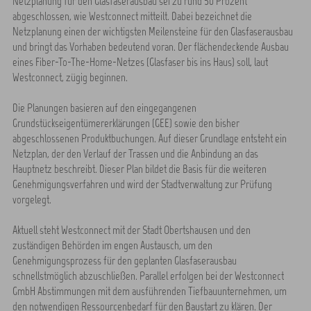
Netzplanung für den Glasfaserausbau sei zu rund 50 Prozent
abgeschlossen, wie Westconnect mitteilt. Dabei bezeichnet die
Netzplanung einen der wichtigsten Meilensteine für den Glasfaserausbau
und bringt das Vorhaben bedeutend voran. Der flächendeckende Ausbau
eines Fiber-To-The-Home-Netzes (Glasfaser bis ins Haus) soll, laut
Westconnect, zügig beginnen.
Die Planungen basieren auf den eingegangenen
Grundstückseigentümererklärungen (GEE) sowie den bisher
abgeschlossenen Produktbuchungen. Auf dieser Grundlage entsteht ein
Netzplan, der den Verlauf der Trassen und die Anbindung an das
Hauptnetz beschreibt. Dieser Plan bildet die Basis für die weiteren
Genehmigungsverfahren und wird der Stadtverwaltung zur Prüfung
vorgelegt.
Aktuell steht Westconnect mit der Stadt Obertshausen und den
zuständigen Behörden im engen Austausch, um den
Genehmigungsprozess für den geplanten Glasfaserausbau
schnellstmöglich abzuschließen. Parallel erfolgen bei der Westconnect
GmbH Abstimmungen mit dem ausführenden Tiefbauunternehmen, um
den notwendigen Ressourcenbedarf für den Baustart zu klären. Der