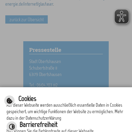
energie.de/internet/glasfaser
.
zurück zur Übersicht
Pressestelle
Stadt Obertshausen
Schubertstraße 11
63179 Obertshausen
Tel.: 06104 703 1112
E-Mail schreiben
Cookies
Auf dieser Webseite werden ausschließlich essentielle Daten in Cookies
gespeichert, um wichtige Funktionen der Website zu ermöglichen. Mehr
dazu in der Datenschutzerklärung
drucken
nach oben
Barrierefreiheit
Hier können Sie die Farbkontraste auf dieser Webseite