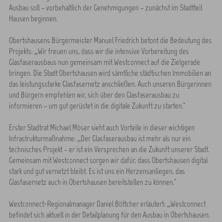
Ausbau soll – vorbehaltlich der Genehmigungen – zunächst im Stadtteil
Hausen beginnen.
Obertshausens Bürgermeister Manuel Friedrich betont die Bedeutung des
Projekts: „Wir freuen uns, dass wir die intensive Vorbereitung des
Glasfaserausbaus nun gemeinsam mit Westconnect auf die Zielgerade
bringen. Die Stadt Obertshausen wird sämtliche städtischen Immobilien an
das leistungsstarke Glasfasernetz anschließen. Auch unseren Bürgerinnen
und Bürgern empfehlen wir, sich über den Glasfaserausbau zu
informieren – um gut gerüstet in die digitale Zukunft zu starten.“
Erster Stadtrat Michael Möser sieht auch Vorteile in dieser wichtigen
Infrastrukturmaßnahme: „Der Glasfaserausbau ist mehr als nur ein
technisches Projekt – er ist ein Versprechen an die Zukunft unserer Stadt.
Gemeinsam mit Westconnect sorgen wir dafür, dass Obertshausen digital
stark und gut vernetzt bleibt. Es ist uns ein Herzensanliegen, das
Glasfasernetz auch in Obertshausen bereitstellen zu können.“
Westconnect-Regionalmanager Daniel Böttcher erläutert: „Westconnect
befindet sich aktuell in der Detailplanung für den Ausbau in Obertshausen.