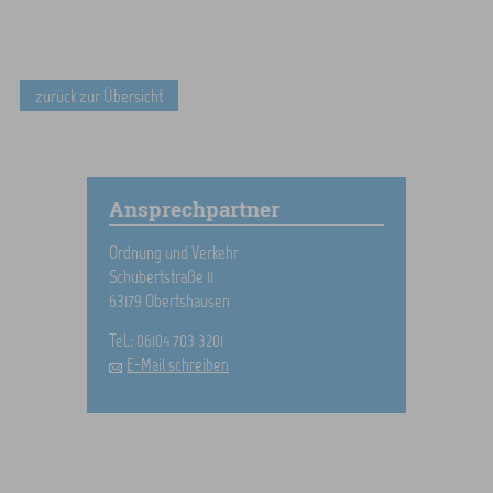
zurück zur Übersicht
Ansprechpartner
Ordnung und Verkehr
Schubertstraße 11
63179 Obertshausen
Tel.: 06104 703 3201
E-Mail schreiben