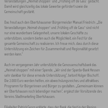
Veranstaltungen „Heimat shoppen“ und „Frühling uff de Gass“ gedacht.
Damit wird gleichzeitig das lokale Gewerbe gefördert sowie die
Gemeinschaft gestärkt.
Das freut auch den Obertshausener Bürgermeister Manuel Friedrich: „Die
Veranstaltungen ,Heimat shoppen‘ und ,Frühling uff de Gass‘ sind nicht
nur eine wunderbare Gelegenheit, unsere lokalen Geschäfte zu
unterstützen, sondern bieten auch die Möglichkeit, ein Fest für die
gesamte Gemeinschaft zu realisieren. Ich freue mich, dass durch diese
Unterstützung ein Zeichen für Zusammenhalt und Regionalität gesetzt
werden kann.“
Auch im vergangenen Jahr unterstützte die Genossenschaftsbank das
„Heimat shoppen“ mit einer Spende. „Wir sind der Sparda-Bank Hessen
sehr dankbar für diese erneute Unterstützung“, betont Holger Bischoff.
Die 2.000 Euro werden helfen, ein abwechslungsreiches und attraktives
Programm für Bürgerinnen und Bürger zu gestalten. „Gemeinsam können
wir Obertshausen noch lebendiger machen“, ergänzt der Vorsitzende des
Vereins Stadtmarketing Obertshausen.
Filialleiter Patrick Georg erklärte, dass der Bank, die fest in der Region