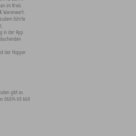
en im Kreis
 € Warenwert.
 zudem führte
z,
g in der App
onbuchenden
ist der Hopper
oden gibt es
on 06074 69 669