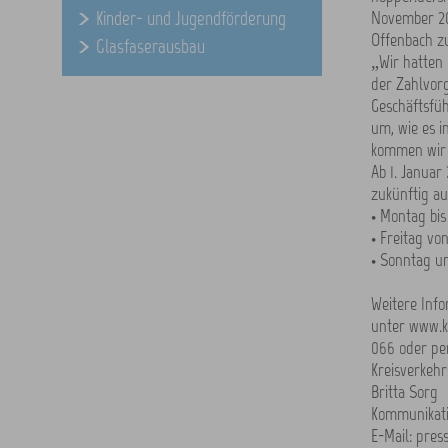
Kinder- und Jugendförderung
November 20
Offenbach z
Glasfaserausbau
„Wir hatten
der Zahlvorg
Geschäftsfüh
um, wie es i
kommen wir 
Ab 1. Januar
zukünftig au
• Montag bis
• Freitag vo
• Sonntag un
Weitere Inf
unter www.k
066 oder pe
Kreisverkeh
Britta Sorg
Kommunikati
E-Mail: pre