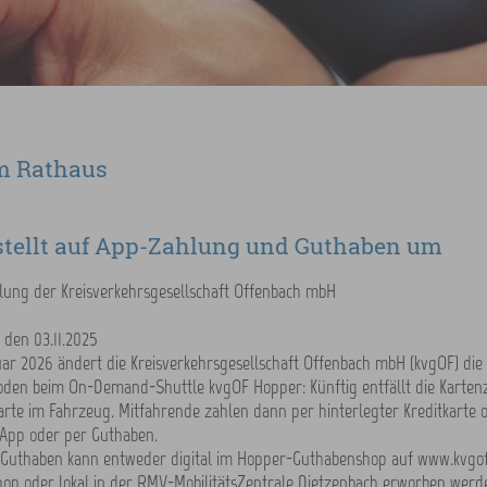
m Rathaus
tellt auf App-Zahlung und Guthaben um
lung der Kreisverkehrsgesellschaft Offenbach mbH
 den 03.11.2025
ar 2026 ändert die Kreisverkehrsgesellschaft Offenbach mbH (kvgOF) die
den beim On-Demand-Shuttle kvgOF Hopper: Künftig entfällt die Karten
arte im Fahrzeug. Mitfahrende zahlen dann per hinterlegter Kreditkarte 
App oder per Guthaben.
Guthaben kann entweder digital im Hopper-Guthabenshop auf www.kvgo
op oder lokal in der RMV-MobilitätsZentrale Dietzenbach erworben werde