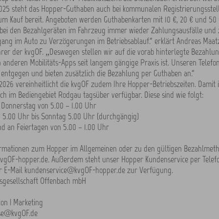
25 steht das Hopper-Guthaben auch bei kommunalen Registrierungsstell
um Kauf bereit. Angeboten werden Guthabenkarten mit 10 €, 20 € und 50
 bei den Bezahlgeräten im Fahrzeug immer wieder Zahlungsausfälle und
ang im Auto zu Verzögerungen im Betriebsablauf.“ erklärt Andreas Maat
rer der kvgOF. „Deswegen stellen wir auf die vorab hinterlegte Bezahlun
n anderen Mobilitäts-Apps seit langem gängige Praxis ist. Unseren Telef
entgegen und bieten zusätzlich die Bezahlung per Guthaben an.“
 2026 vereinheitlicht die kvgOF zudem Ihre Hopper-Betriebszeiten. Damit 
ch im Bediengebiet Rodgau tagsüber verfügbar. Diese sind wie folgt:
 Donnerstag von 5.00 – 1.00 Uhr
n 5.00 Uhr bis Sonntag 5.00 Uhr (durchgängig)
d an Feiertagen von 5.00 – 1.00 Uhr
ormationen zum Hopper im Allgemeinen oder zu den gültigen Bezahlmeth
vgOF-hopper.de. Außerdem steht unser Hopper Kundenservice per Telef
r E-Mail kundenservice@kvgOF-hopper.de zur Verfügung.
rsgesellschaft Offenbach mbH
on | Marketing
sse@kvgOF.de