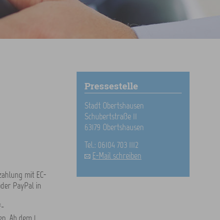
Pressestelle
Stadt Obertshausen
Schubertstraße 11
63179 Obertshausen
Tel.: 06104 703 1112
E-Mail schreiben
zahlung mit EC-
oder PayPal in
f-
n. Ab dem 1.