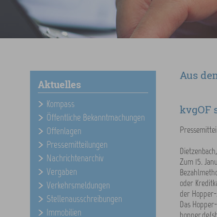
Aus de
Aktuelles
Kompass
kvgOF s
Öffentliche Bekanntmachungen
Pressemittei
Offenlagen
Pressemitteilungen
Dietzenbach,
Nachrichtenarchiv
Zum 15. Janu
Vergaben
Bezahlmetho
oder Kreditk
Verkehrsmeldungen
der Hopper-
Stellenausschreibungen
Das Hopper-
Immobilien
hopper.de/sh