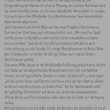
Projekt. Man merkt ihm das Herzblut für die Gastronomie an: Die
Umgestaltung der Räume ist schon in Planung, ein schöner Bartresen wird
das Innere künftig zieren, um für eine stilvolle Bar-Atmosphäre zu sorgen.
Und auch die ersten Mitarbeiter fürs Obertshausener Team konnte André
Kilian bereits akquirieren.
Jetzt fokussiert sich André Kilian auf das neue Projekt in Obertshausen.
Dort wird der Chef dann auch oft anzutreffen sein. „Mir macht es Spaß,
mit Menschen im Kontakt zu sein und die Gäste zu bewirten und Wein
auszuschenken.“ Und bei der beruflichen Leidenschaft gibt es auch
Unterstützung von der Familie. Für einige Obertshausener ist André Kilian
kein Unbekannter, so hat der 39-Jährige früher auch mal für Kickers
Obertshausen gekickt.
Und wenn Mitte Januar an der Brühlstraße Eröffnung gefeiert wird, dürfen
sich Gäste auf ein abgestimmtes Konzept zwischen Café und Weinbar
freuen, um dort gemütliche Stunden in netter Gesellschaft zu verbringen.
„Ich bin schon Feuer und Flamme und freue mich auf den Start im ,Kilians‘
an diesem wunderschönen zentralen Platz.“ Bei der Weinauswahl setzt
der gebürtige Offenbacher auf Weine aus deutschen Anbaugebieten.
Offene Weine und Flaschenweine sollen dann für die Gäste zur Verfügung
stehen.
Michael Hammer von der WIBU GmbH, die Besitzer der Immobilie ist, freut