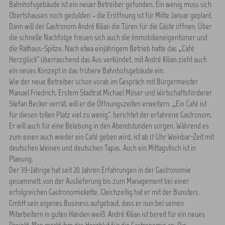
Bahnhofsgebäude ist ein neuer Betreiber gefunden. Ein wenig muss sich
Obertshausen noch gedulden – die Eröffnung ist für Mitte Januar geplant.
Dann will der Gastronom André Kilian die Türen für die Gäste öffnen. Über
die schnelle Nachfolge freuen sich auch die Immobilieneigentümer und
die Rathaus-Spitze. Nach etwa einjährigem Betrieb hatte das „Café
Herzglück“ überraschend das Aus verkündet, mit André Kilian zieht auch
ein neues Konzept in das frühere Bahnhofsgebäude ein.
Wie der neue Betreiber schon vorab im Gespräch mit Bürgermeister
Manuel Friedrich, Erstem Stadtrat Michael Möser und Wirtschaftsförderer
Stefan Becker verrät, will er die Öffnungszeiten erweitern. „Ein Café ist
für diesen tollen Platz viel zu wenig“, berichtet der erfahrene Gastronom.
Er will auch für eine Belebung in den Abendstunden sorgen. Während es
zum einen auch wieder ein Café geben wird, ist ab 17 Uhr Weinbar-Zeit mit
deutschen Weinen und deutschen Tapas. Auch ein Mittagstisch ist in
Planung.
Der 39-Jährige hat seit 20 Jahren Erfahrungen in der Gastronomie
gesammelt: von der Auslieferung bis zum Management bei einer
erfolgreichen Gastronomiekette. Gleichzeitig hat er mit der Bunsters
GmbH sein eigenes Business aufgebaut, dass er nun bei seinen
Mitarbeitern in guten Händen weiß. André Kilian ist bereit für ein neues