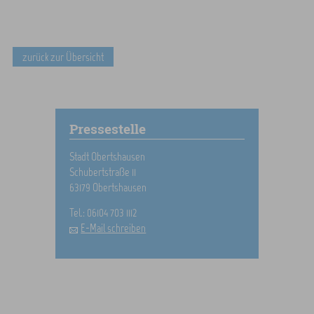
zurück zur Übersicht
Pressestelle
Stadt Obertshausen
Schubertstraße 11
63179 Obertshausen
Tel.: 06104 703 1112
E-Mail schreiben