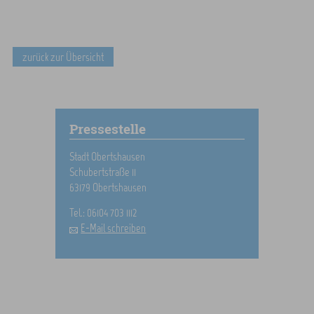
zurück zur Übersicht
Pressestelle
Stadt Obertshausen
Schubertstraße 11
63179 Obertshausen
Tel.: 06104 703 1112
E-Mail schreiben