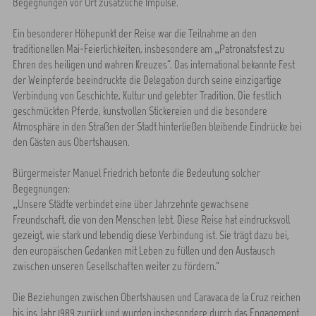
Begegnungen vor Ort zusätzliche Impulse.
Ein besonderer Höhepunkt der Reise war die Teilnahme an den
traditionellen Mai-Feierlichkeiten, insbesondere am „Patronatsfest zu
Ehren des heiligen und wahren Kreuzes“. Das international bekannte Fest
der Weinpferde beeindruckte die Delegation durch seine einzigartige
Verbindung von Geschichte, Kultur und gelebter Tradition. Die festlich
geschmückten Pferde, kunstvollen Stickereien und die besondere
Atmosphäre in den Straßen der Stadt hinterließen bleibende Eindrücke bei
den Gästen aus Obertshausen.
Bürgermeister Manuel Friedrich betonte die Bedeutung solcher
Begegnungen:
„Unsere Städte verbindet eine über Jahrzehnte gewachsene
Freundschaft, die von den Menschen lebt. Diese Reise hat eindrucksvoll
gezeigt, wie stark und lebendig diese Verbindung ist. Sie trägt dazu bei,
den europäischen Gedanken mit Leben zu füllen und den Austausch
zwischen unseren Gesellschaften weiter zu fördern.“
Die Beziehungen zwischen Obertshausen und Caravaca de la Cruz reichen
bis ins Jahr 1989 zurück und wurden insbesondere durch das Engagement