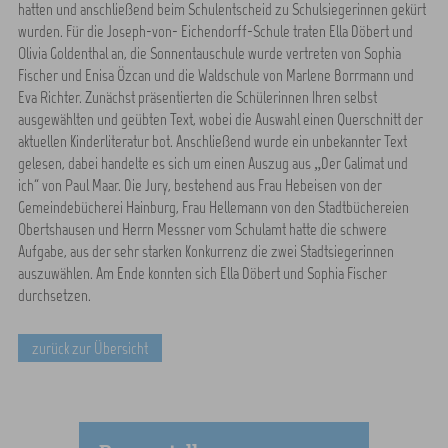
hatten und anschließend beim Schulentscheid zu Schulsiegerinnen gekürt
wurden. Für die Joseph-von- Eichendorff-Schule traten Ella Döbert und
Olivia Goldenthal an, die Sonnentauschule wurde vertreten von Sophia
Fischer und Enisa Özcan und die Waldschule von Marlene Borrmann und
Eva Richter. Zunächst präsentierten die Schülerinnen Ihren selbst
ausgewählten und geübten Text, wobei die Auswahl einen Querschnitt der
aktuellen Kinderliteratur bot. Anschließend wurde ein unbekannter Text
gelesen, dabei handelte es sich um einen Auszug aus „Der Galimat und
ich“ von Paul Maar. Die Jury, bestehend aus Frau Hebeisen von der
Gemeindebücherei Hainburg, Frau Hellemann von den Stadtbüchereien
Obertshausen und Herrn Messner vom Schulamt hatte die schwere
Aufgabe, aus der sehr starken Konkurrenz die zwei Stadtsiegerinnen
auszuwählen. Am Ende konnten sich Ella Döbert und Sophia Fischer
durchsetzen.
zurück zur Übersicht