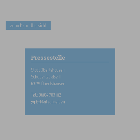
zurück zur Übersicht
Pressestelle
Stadt Obertshausen
Schubertstraße 11
63179 Obertshausen
Tel.: 06104 703 1112
E-Mail schreiben