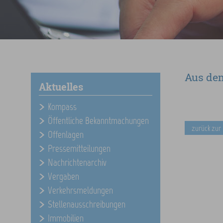
Aus de
Aktuelles
Kompass
Öffentliche Bekanntmachungen
zurück zur
Offenlagen
Pressemitteilungen
Nachrichtenarchiv
Vergaben
Verkehrsmeldungen
Stellenausschreibungen
Immobilien