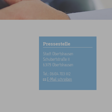
Pressestelle
Stadt Obertshausen
Schubertstraße 11
63179 Obertshausen
Tel.: 06104 703 1112
E-Mail schreiben