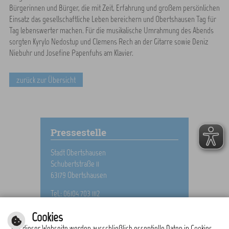
Bürgerinnen und Bürger, die mit Zeit, Erfahrung und großem persönlichen
Einsatz das gesellschaftliche Leben bereichern und Obertshausen Tag für
Tag lebenswerter machen. Für die musikalische Umrahmung des Abends
sorgten Kyrylo Nedostup und Clemens Rech an der Gitarre sowie Deniz
Niebuhr und Josefine Papenfuhs am Klavier.
zurück zur Übersicht
Pressestelle
Stadt Obertshausen
Schubertstraße 11
63179 Obertshausen
Tel.: 06104 703 1112
E-Mail schreiben
Cookies
Auf dieser Webseite werden ausschließlich essentielle Daten in Cookies