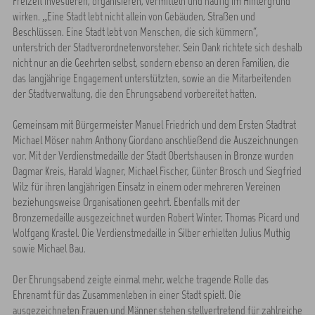
Freizeit investieren, organisieren, vermitteln und häufig im Hintergrund
wirken. „Eine Stadt lebt nicht allein von Gebäuden, Straßen und
Beschlüssen. Eine Stadt lebt von Menschen, die sich kümmern“,
unterstrich der Stadtverordnetenvorsteher. Sein Dank richtete sich deshalb
nicht nur an die Geehrten selbst, sondern ebenso an deren Familien, die
das langjährige Engagement unterstützten, sowie an die Mitarbeitenden
der Stadtverwaltung, die den Ehrungsabend vorbereitet hatten.
Gemeinsam mit Bürgermeister Manuel Friedrich und dem Ersten Stadtrat
Michael Möser nahm Anthony Giordano anschließend die Auszeichnungen
vor. Mit der Verdienstmedaille der Stadt Obertshausen in Bronze wurden
Dagmar Kreis, Harald Wagner, Michael Fischer, Günter Brosch und Siegfried
Wilz für ihren langjährigen Einsatz in einem oder mehreren Vereinen
beziehungsweise Organisationen geehrt. Ebenfalls mit der
Bronzemedaille ausgezeichnet wurden Robert Winter, Thomas Picard und
Wolfgang Krastel. Die Verdienstmedaille in Silber erhielten Julius Muthig
sowie Michael Bau.
Der Ehrungsabend zeigte einmal mehr, welche tragende Rolle das
Ehrenamt für das Zusammenleben in einer Stadt spielt. Die
ausgezeichneten Frauen und Männer stehen stellvertretend für zahlreiche