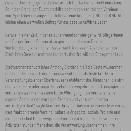
persönlichem Engagement ehrenamtlich für das Gemeinwohl einsetzen.
Ob in der Kirche, der Flüchtlingshilfe oder in den zahlreichen Vereinen –
vom Sport über Gesangs- und Kulturvereine bis hin zu DRK und DLRG. Alle
leisten einen wertvollen Beitrag für das gesellschaftliche Leben.
Gerade in einer Zeit, in der es zunehmend schwieriger wird, Bürgerinnen
und Bürger für ein Ehrenamt zu gewinnen, hat diese Form der
Wertschätzung einen hohen Stellenwert. An diesem Abend sprach die
Stadt ihren Dank für mehrere hundert Jahre freiwilliges Engagement aus.
Stadtverordnetenvorsteher Anthony Giordano hieß die Gäste willkommen
und betonte, dass sich der Ehrungsabend längst als feste Größe im
Veranstaltungskalender Obertshausens etabliert habe. Menschen, die sich
über viele Jahre oder sogar Jahrzehnte hinweg ehrenamtlich engagierten,
verdienten weit mehr als eine kurze Würdigung. „Sie verdienen einen
eigenen Abend, einen würdigen Rahmen und vor allem unseren
aufrichtigen Dank“, sagte Giordano. In seiner Ansprache erinnerte er daran,
dass funktionierende Vereine, kulturelle Angebote, soziale Projekte und
die Jugendarbeit keineswegs selbstverständlich seien. Hinter all diesen
Aktivitäten stünden Menschen, die Verantwortung übernehmen, ihre