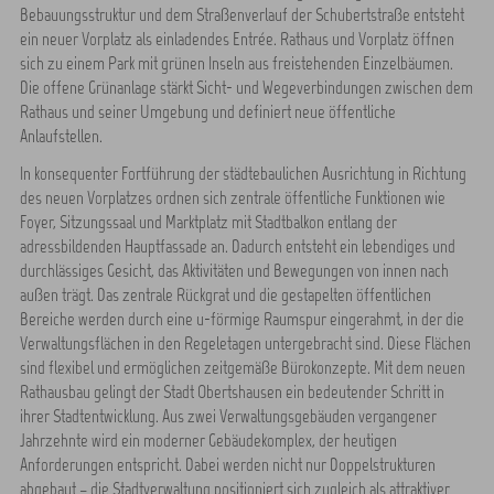
Bebauungsstruktur und dem Straßenverlauf der Schubertstraße entsteht
ein neuer Vorplatz als einladendes Entrée. Rathaus und Vorplatz öffnen
sich zu einem Park mit grünen Inseln aus freistehenden Einzelbäumen.
Die offene Grünanlage stärkt Sicht- und Wegeverbindungen zwischen dem
Rathaus und seiner Umgebung und definiert neue öffentliche
Anlaufstellen.
In konsequenter Fortführung der städtebaulichen Ausrichtung in Richtung
des neuen Vorplatzes ordnen sich zentrale öffentliche Funktionen wie
Foyer, Sitzungssaal und Marktplatz mit Stadtbalkon entlang der
adressbildenden Hauptfassade an. Dadurch entsteht ein lebendiges und
durchlässiges Gesicht, das Aktivitäten und Bewegungen von innen nach
außen trägt. Das zentrale Rückgrat und die gestapelten öffentlichen
Bereiche werden durch eine u-förmige Raumspur eingerahmt, in der die
Verwaltungsflächen in den Regeletagen untergebracht sind. Diese Flächen
sind flexibel und ermöglichen zeitgemäße Bürokonzepte. Mit dem neuen
Rathausbau gelingt der Stadt Obertshausen ein bedeutender Schritt in
ihrer Stadtentwicklung. Aus zwei Verwaltungsgebäuden vergangener
Jahrzehnte wird ein moderner Gebäudekomplex, der heutigen
Anforderungen entspricht. Dabei werden nicht nur Doppelstrukturen
abgebaut – die Stadtverwaltung positioniert sich zugleich als attraktiver