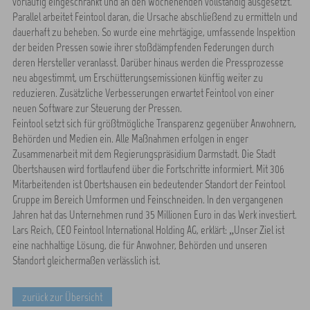
vorläufig eingeschränkt und an den Wochenenden vollständig ausgesetzt.
Parallel arbeitet Feintool daran, die Ursache abschließend zu ermitteln und
dauerhaft zu beheben. So wurde eine mehrtägige, umfassende Inspektion
der beiden Pressen sowie ihrer stoßdämpfenden Federungen durch
deren Hersteller veranlasst. Darüber hinaus werden die Pressprozesse
neu abgestimmt, um Erschütterungsemissionen künftig weiter zu
reduzieren. Zusätzliche Verbesserungen erwartet Feintool von einer
neuen Software zur Steuerung der Pressen.
Feintool setzt sich für größtmögliche Transparenz gegenüber Anwohnern,
Behörden und Medien ein. Alle Maßnahmen erfolgen in enger
Zusammenarbeit mit dem Regierungspräsidium Darmstadt. Die Stadt
Obertshausen wird fortlaufend über die Fortschritte informiert. Mit 306
Mitarbeitenden ist Obertshausen ein bedeutender Standort der Feintool
Gruppe im Bereich Umformen und Feinschneiden. In den vergangenen
Jahren hat das Unternehmen rund 35 Millionen Euro in das Werk investiert.
Lars Reich, CEO Feintool International Holding AG, erklärt: „Unser Ziel ist
eine nachhaltige Lösung, die für Anwohner, Behörden und unseren
Standort gleichermaßen verlässlich ist.
zurück zur Übersicht