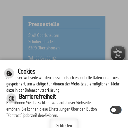
Pressestelle
Stadt Obertshausen
Schubertstraße 11
63179 Obertshausen
Tel.: 06104 703 1112
E-Mail schreiben
Cookies
Auf dieser Webseite werden ausschließlich essentielle Daten in Cookies
gespeichert, um wichtige Funktionen der Website zu ermöglichen. Mehr
dazu in der Datenschutzerklärung
drucken
nach oben
Barrierefreiheit
Hier können Sie die Farbkontraste auf dieser Webseite
erhöhen. Sie können diese Einstellungen über den Button
"Kontrast" jederzeit deaktivieren.
|
|
|
|
Schließen
Responsive Web
Inhalt
Impressum
Einfache Sprache