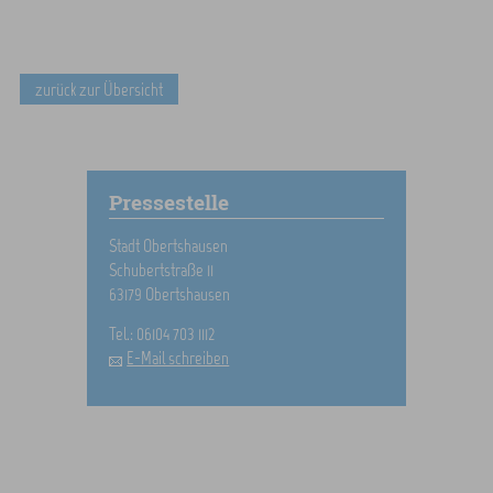
zurück zur Übersicht
Pressestelle
Stadt Obertshausen
Schubertstraße 11
63179 Obertshausen
Tel.: 06104 703 1112
E-Mail schreiben