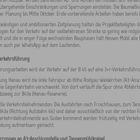
uren nutzbar. An den zahlreichen Ab- und Auffahrten müssen sich Verke
rübergehende Einschränkungen und Sperrungen einstellen. Die Baumaßn
r Planung bis Mitte Oktober. Erste vorbereitende Arbeiten haben bereits
fwändigen und ambitionierten Zeitplanung halten die Projektbeteiligten d
gen für den Verkehr auf der vielbefahrenen Strecke so gering wie mögli
tt und die in enger Folge wechselnden Bauphasen hält Hessen Mobil alle
ten auch per WhatsApp auf dem Laufenden.
erkehrsführung
erungsarbeiten wird der Verkehr auf der B 45 auf eine 3+1-Verkehrsführ
tung Hanau wird die linke Fahrspur ab Höhe Rodgau-Weiskirchen (A3-Ansc
ie Gegenfahrbahn verschwenkt. Von dort verläuft die Spur ohne Abfahrts
bzweig zur B43a (Hanau-Fasanerie).
 alle Verkehrsteilnehmenden: Die Ausfahrten nach Froschhausen, zum Tan
B43a (Richtung Autobahn 66) sind daher ausschließlich von der rechten 
 Verkehrsteilnehmende aus Süden kommend werden frühzeitig mit Verkehr
änkung aufmerksam gemacht.
rrungen an A3-Anschlussstelle und Tannenmühlkreisel