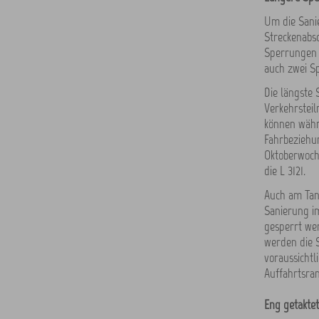
Um die Sani
Streckenabsc
Sperrungen n
auch zwei S
Die längste 
Verkehrstei
können währe
Fahrbeziehun
Oktoberwoche
die L 3121.
Auch am Tann
Sanierung i
gesperrt wer
werden die S
voraussichtl
Auffahrtsra
Eng getakte