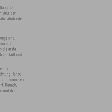
tlang des
 viele der
Fahrbahnbreite
wegs sind,
owohl die
n die erste
eligenstadt und
ei der
ichtung Hanau
t zu minimieren,
rt. Danach,
ke und die