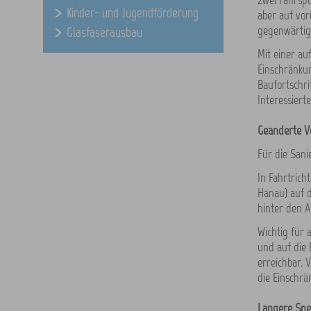
zwei Fahrsp
Kinder- und Jugendförderung
aber auf vo
gegenwärtige
Glasfaserausbau
Mit einer au
Einschränkun
Baufortschri
Interessier
Geänderte V
Für die Sani
In Fahrtrich
Hanau) auf d
hinter den A
Wichtig für
und auf die 
erreichbar.
die Einschr
Längere Spe