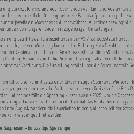
erung durchzuführen, sind auch Sperrungen von Ein- und Ausfahrten en
hnittes unvermeidlich. Der eng getaktete Bauablaufplan ermöglicht zwar,
ur für jeweils ein Wochenende durchzuführen. Allerdings erzwingt die 
perrungen von längerer Dauer mit zugehörigen Umleitungen.
Sperrung betrifft zwei Fahrbeziehungen der A3-Anschlussstelle Hanau.
lnehmende, die von Würzburg kommend in Richtung Köln/Frankfurt unter
nd der Sanierung nicht an der Anschlussstelle auf die B 45 abfahren. S
g Richtung Hanau als auch die Richtung Dieburg stehen vom 8. Juni bis i
 nicht zur Verfügung. Die Umleitung erfolgt über die Anschlussstelle S
enmühlkreisel kommt es zu einer längerfristigen Sperrung. Wie schon b
m vergangenen Jahr muss die Auffahrtsrampe vom Kreisel auf die B 45 R
den - allerdings fällt die Sperrung kürzer aus als 2025. Um die Sperrzei
anierungsarbeiten zunächst im nördlichen Teil des Baufeldes durchgefüh
ich Ende August, wandern die Bauarbeiten in den südlichen Teil der Strec
mpe kann wieder geöffnet werden.
te Bauphasen – kurzzeitige Sperrungen