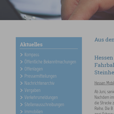
Aus de
Aktuelles
Kompass
Hessen 
Öffentliche Bekanntmachungen
Fahrba
Offenlagen
Steinh
Pressemitteilungen
Nachrichtenarchiv
Hessen Mobil
Vergaben
Ab Juni, san
Verkehrsmeldungen
Nachdem im v
die Strecke
Stellenausschreibungen
Reihe. Die 
Immobilien