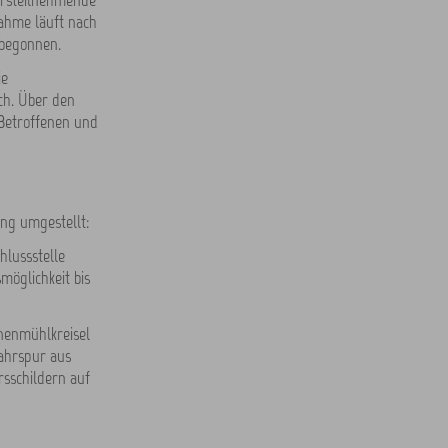
hrsteilnehmende
ahme läuft nach
 begonnen.
ie
ch. Über den
 Betroffenen und
ung umgestellt:
hlussstelle
möglichkeit bis
nenmühlkreisel
Fahrspur aus
sschildern auf