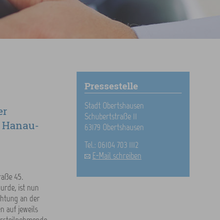
Pressestelle
Stadt Obertshausen
er
Schubertstraße 11
d Hanau-
63179 Obertshausen
Tel.: 06104 703 1112
E-Mail schreiben
raße 45.
urde, ist nun
chtung an der
 auf jeweils