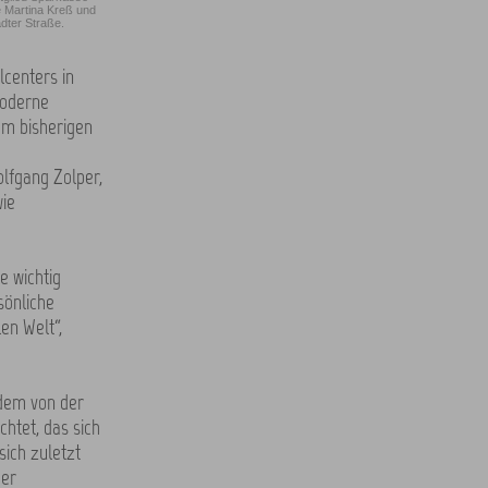
e Martina Kreß und
ädter Straße.
centers in
moderne
om bisherigen
lfgang Zolper,
wie
e wichtig
sönliche
en Welt“,
 dem von der
htet, das sich
sich zuletzt
ßer