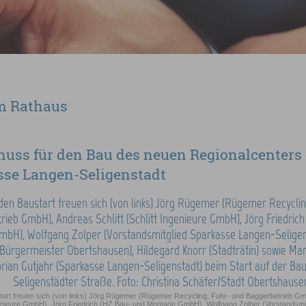
m Rathaus
huss für den Bau des neuen Regionalcenters
se Langen-Seligenstadt
art freuen sich (von links) Jörg Rügemer (Rügemer Recycling, Fuhr- und Baggerbetrieb Gmb
genieure GmbH), Jörg Friedrich (HZ Bau- und Montage GmbH), Wolfgang Zolper (Vorstandsmi