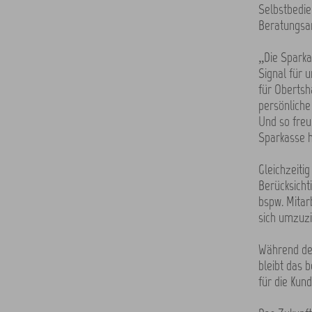
Selbstbedie
Beratungsan
„Die Sparkas
Signal für 
für Obertsh
persönliche 
Und so freu
Sparkasse h
Gleichzeiti
Berücksicht
bspw. Mitar
sich umzuzi
Während der
bleibt das 
für die Kun