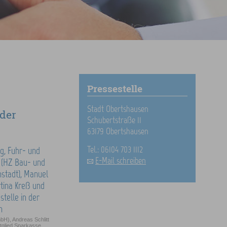
Pressestelle
Stadt Obertshausen
 der
Schubertstraße 11
63179 Obertshausen
Tel.: 06104 703 1112
E-Mail schreiben
H), Andreas Schlitt
tglied Sparkasse