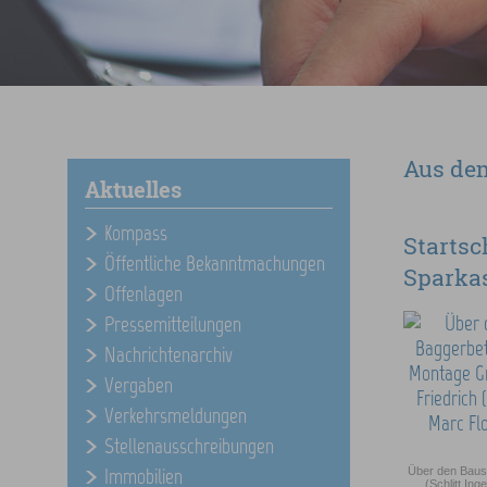
Aus de
Aktuelles
Kompass
Startsc
Öffentliche Bekanntmachungen
Sparkas
Offenlagen
Pressemitteilungen
Nachrichtenarchiv
Vergaben
Verkehrsmeldungen
Stellenausschreibungen
Immobilien
Über den Baust
(Schlitt In