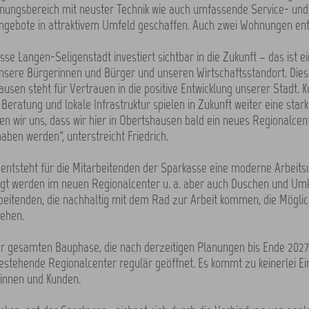
nungsbereich mit neuster Technik wie auch umfassende Service- und
gebote in attraktivem Umfeld geschaffen. Auch zwei Wohnungen ent
se Langen-Seligenstadt investiert sichtbar in die Zukunft – das ist ei
unsere Bürgerinnen und Bürger und unseren Wirtschaftsstandort. Die
ausen steht für Vertrauen in die positive Entwicklung unserer Stadt. 
Beratung und lokale Infrastruktur spielen in Zukunft weiter eine stark
en wir uns, dass wir hier in Obertshausen bald ein neues Regionalcen
aben werden“, unterstreicht Friedrich.
g entsteht für die Mitarbeitenden der Sparkasse eine moderne Arbei
igt werden im neuen Regionalcenter u. a. aber auch Duschen und Umk
beitenden, die nachhaltig mit dem Rad zur Arbeit kommen, die Möglic
ehen.
 gesamten Bauphase, die nach derzeitigen Planungen bis Ende 2027
bestehende Regionalcenter regulär geöffnet. Es kommt zu keinerlei E
dinnen und Kunden.