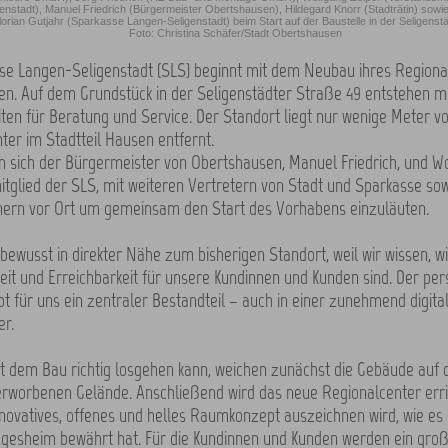
enstadt), Manuel Friedrich (Bürgermeister Obertshausen), Hildegard Knorr (Stadträtin) sowi
orian Gutjahr (Sparkasse Langen-Seligenstadt) beim Start auf der Baustelle in der Seligenst
Foto: Christina Schäfer/Stadt Obertshausen
se Langen-Seligenstadt (SLS) beginnt mit dem Neubau ihres Regional
n. Auf dem Grundstück in der Seligenstädter Straße 49 entstehen 
ten für Beratung und Service. Der Standort liegt nur wenige Meter v
ter im Stadtteil Hausen entfernt.
n sich der Bürgermeister von Obertshausen, Manuel Friedrich, und Wo
tglied der SLS, mit weiteren Vertretern von Stadt und Sparkasse so
nern vor Ort um gemeinsam den Start des Vorhabens einzuläuten.
bewusst in direkter Nähe zum bisherigen Standort, weil wir wissen, wi
keit und Erreichbarkeit für unsere Kundinnen und Kunden sind. Der per
bt für uns ein zentraler Bestandteil – auch in einer zunehmend digital
er.
t dem Bau richtig losgehen kann, weichen zunächst die Gebäude auf
rworbenen Gelände. Anschließend wird das neue Regionalcenter erric
nnovatives, offenes und helles Raumkonzept auszeichnen wird, wie es 
Jügesheim bewährt hat. Für die Kundinnen und Kunden werden ein gro