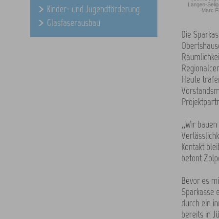
Langen-Selig
Kinder- und Jugendförderung
Marc Fl
Glasfaserausbau
Die Sparkas
Obertshause
Räumlichkei
Regionalcen
Heute trafe
Vorstandsmi
Projektpart
„Wir bauen 
Verlässlich
Kontakt blei
betont Zolp
Bevor es mi
Sparkasse e
durch ein i
bereits in 