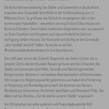
Die Botschaft war eindeutig: Die Städte und Gemeinden in Deutschland
brauchen eine finanzielle Soforthilfe in der Größenordnung von 32
Milliarden Euro. So groß war das Defizit im vergangenen Jahr in den
kommunalen Haushalten – wesentlich verursacht durch Beschlüsse von
Bund und Ländern. Diese haben inzwischen eingesehen, dass sie passend
zu ihren Gesetzen und Vorgaben auch das erforderliche Geld zur
Verfügung stellen müssen. Der Bund will sich künftig an den Grundsatz
„Wer bestellt, bezahlt“ halten. So wurde es auf der
Ministerpräsidentenkonferenz im Juni beschlossen.
Dies hilft aber erst in der Zukunft. Angesichts der tiefen Löcher, die in
jüngster Zeit in die kommunalen Kassen gerissen wurden, brauchen die
Städte und Gemeinden jetzt Hilfe. Deshalb sind Oberbürgermeister,
Bürgermeister, Kämmerer und weitere Repräsentanten mit kommunalen
Fahrzeugen ins Regierungsviertel gekommen und haben ihre Forderung
an Regierung und Bundestag adressiert. Sie kommen aus Hessen,
Mecklenburg-Vorpommer, Nordrhein-Westfalen und Rheinland-Pfalz. Die
Aktion hat das Bündnis „Für die Würde unserer Städte“ organisiert.
Vor Ort sprachen sie unter anderem mit Finanzstaatssekretär Rolf