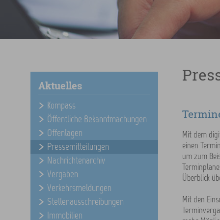
Pres
Aktuelles
Kompass
Termine
Öffentliche Bekanntmachungen
Offenlagen
Mit dem digi
einen Termi
Pressemitteilungen
um zum Beis
Nachrichtenarchiv
Terminplane
Vergaben
Überblick ü
Verkehrsmeldungen
Mit den Ein
Stellenausschreibungen
Terminvergab
Immobilien