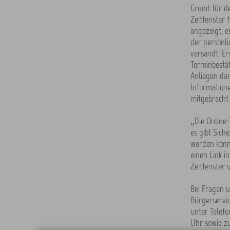
Grund für d
Zeitfenster 
angezeigt, 
der persönli
versandt. Er
Terminbestät
Anliegen dan
Informatione
mitgebracht 
„Die Online
es gibt Sich
werden könn
einen Link i
Zeitfenster 
Bei Fragen u
Bürgerservi
unter Telefo
Uhr sowie zu