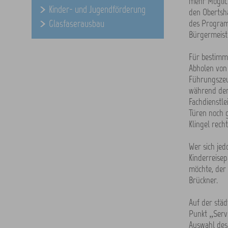
mehr Möglic
Kinder- und Jugendförderung
den Obertsh
Glasfaserausbau
des Programm
Bürgermeiste
Für bestimmt
Abholen von
Führungszeu
während der
Fachdienstle
Türen noch g
Klingel rech
Wer sich je
Kinderreisep
möchte, der 
Brückner.
Auf der städ
Punkt „Servi
Auswahl des 