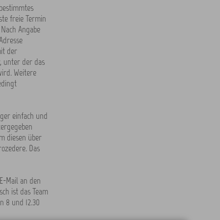
 bestimmtes
te freie Termin
. Nach Angabe
-Adresse
it der
, unter der das
ird. Weitere
edingt
ger einfach und
itergegeben
m diesen über
Prozedere. Das
E-Mail an den
sch ist das Team
en 8 und 12.30