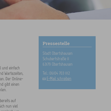
Pressestelle
Stadt Obertshausen
Schubertstraße 11
63179 Obertshausen
l und einfach
Tel.: 06104 703 1112
nd Wartezeiten,
E-Mail schreiben
an. Der Online-
d gibt einen
len.
ereits auf
ich nun viel