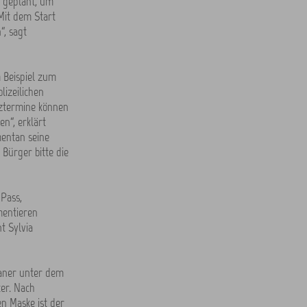
 geplant, um
Mit dem Start
“, sagt
 Beispiel zum
izeilichen
rztermine können
n“, erklärt
mentan seine
Bürger bitte die
Pass,
mentieren
t Sylvia
laner unter dem
er. Nach
en Maske ist der