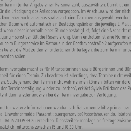
en Termin (unter Angabe einer Personenzahl) auszuwählen. Damit ist ein
für die Erledigung des Anliegens vorgegeben. Im Anschluss wird der nächs
es kann aber auch einer aus späteren freien Terminen ausgewählt werden
chen Daten wird automatisch ein Bestätigungslink an die jeweilige E-Mail
st wenn dieser innerhalb einer Stunde bestätigt ist, folgt eine Nachricht m
igung - sonst verfällt die Reservierung. Darin enthalten ist eine Nummer
n beim Bürgerservice im Rathaus in der Beethovenstraße 2 aufgerufen w
n liefert die Mail zu den erforderlichen Unterlagen, die zum Termin unb
werden sollen.
-Terminvergabe macht es für Mitarbeiterinnen sowie Bürgerinnen und Bür
erheit für einen Termin. Zu beachten ist allerdings, dass Termine nicht we
en. Sollte jemand den Termin nicht wahrnehmen können, bitten wir daru
n der Terminbestätigung wieder zu löschen“, erklärt Sylvia Brückner das 
steht dann wieder anderen bei der Terminvergabe zur Verfügung.
nd für weitere Informationen wenden sich Ratsuchende bitte primär per 
ce (Einwohnermelde-Passamt): buergerservice@obertshausen.de. Telefoni
n: 06104 7033999 zu erreichen. Dienstzeiten: montags bis freitags zwisch
sätzlich mittwochs zwischen 15 und 18.30 Uhr.