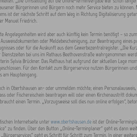
hkeiten. „Die Umstellung auf die Online-Terminvergabe war schon länger
ausener Bürgerinnen und Bürgern noch mehr Service bieten zu können. 
s ist der nächste Schritt auf dem Weg in Richtung Digitalisierung getan
r Manuel Friedrich.
e Angelegenheiten wird aber auch künftig kein Termin benötigt – so zum
 Ausweisdokumenten oder Meldebescheinigung, zur Beantragung eines pol
gnisses oder für die Auskunft aus dem Gewerbezentralregister. „Die Ku
 Dienstzeiten bei uns im Rathaus Beethovenstraße wahrgenommen werde
iterin Sylvia Brückner. Das Rathaus hat aufgrund der aktuellen Lage mo
eschlossen. Für den Kontakt zum Bürgerservice nutzen Bürgerinnen und 
ts am Haupteingang.
doch in Obertshausen an- oder ummelden möchte; einen Personalausweis, 
ass oder Fischereischein beantragen will oder einen Kirchenaustritt doku
braucht einen Termin. „Vorzugsweise soll dies nun online erfolgen“, beton
tischen Internetseite unter
www.obertshausen.de
ist der Online-Terminp
ce“ zu finden. Über den Button „Online-Terminplaner“ geht es dann weit
„Bürgerservices“ geht es Schritt für Schritt zum Termin. In einer weiter