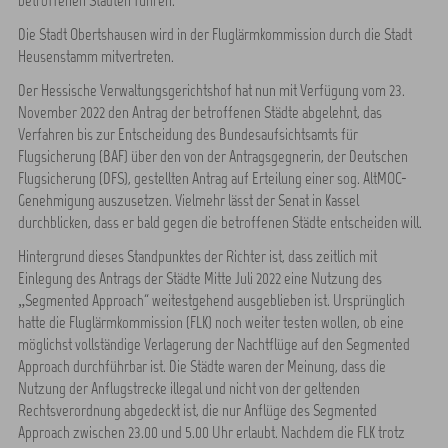
betroffenen Städten führen.
Die Stadt Obertshausen wird in der Fluglärmkommission durch die Stadt
Heusenstamm mitvertreten.
Der Hessische Verwaltungsgerichtshof hat nun mit Verfügung vom 23.
November 2022 den Antrag der betroffenen Städte abgelehnt, das
Verfahren bis zur Entscheidung des Bundesaufsichtsamts für
Flugsicherung (BAF) über den von der Antragsgegnerin, der Deutschen
Flugsicherung (DFS), gestellten Antrag auf Erteilung einer sog. AltMOC-
Genehmigung auszusetzen. Vielmehr lässt der Senat in Kassel
durchblicken, dass er bald gegen die betroffenen Städte entscheiden will.
Hintergrund dieses Standpunktes der Richter ist, dass zeitlich mit
Einlegung des Antrags der Städte Mitte Juli 2022 eine Nutzung des
„Segmented Approach“ weitestgehend ausgeblieben ist. Ursprünglich
hatte die Fluglärmkommission (FLK) noch weiter testen wollen, ob eine
möglichst vollständige Verlagerung der Nachtflüge auf den Segmented
Approach durchführbar ist. Die Städte waren der Meinung, dass die
Nutzung der Anflugstrecke illegal und nicht von der geltenden
Rechtsverordnung abgedeckt ist, die nur Anflüge des Segmented
Approach zwischen 23.00 und 5.00 Uhr erlaubt. Nachdem die FLK trotz