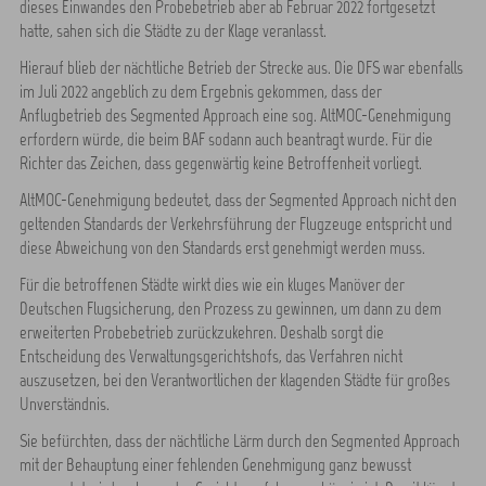
dieses Einwandes den Probebetrieb aber ab Februar 2022 fortgesetzt
hatte, sahen sich die Städte zu der Klage veranlasst.
Hierauf blieb der nächtliche Betrieb der Strecke aus. Die DFS war ebenfalls
im Juli 2022 angeblich zu dem Ergebnis gekommen, dass der
Anflugbetrieb des Segmented Approach eine sog. AltMOC-Genehmigung
erfordern würde, die beim BAF sodann auch beantragt wurde. Für die
Richter das Zeichen, dass gegenwärtig keine Betroffenheit vorliegt.
AltMOC-Genehmigung bedeutet, dass der Segmented Approach nicht den
geltenden Standards der Verkehrsführung der Flugzeuge entspricht und
diese Abweichung von den Standards erst genehmigt werden muss.
Für die betroffenen Städte wirkt dies wie ein kluges Manöver der
Deutschen Flugsicherung, den Prozess zu gewinnen, um dann zu dem
erweiterten Probebetrieb zurückzukehren. Deshalb sorgt die
Entscheidung des Verwaltungsgerichtshofs, das Verfahren nicht
auszusetzen, bei den Verantwortlichen der klagenden Städte für großes
Unverständnis.
Sie befürchten, dass der nächtliche Lärm durch den Segmented Approach
mit der Behauptung einer fehlenden Genehmigung ganz bewusst