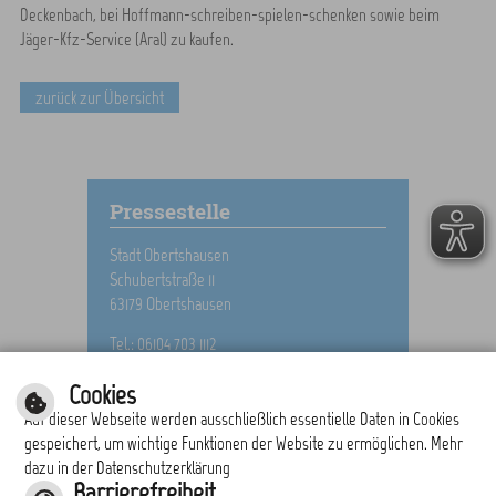
Deckenbach, bei Hoffmann-schreiben-spielen-schenken sowie beim
Jäger-Kfz-Service (Aral) zu kaufen.
zurück zur Übersicht
Pressestelle
Stadt Obertshausen
Schubertstraße 11
63179 Obertshausen
Tel.: 06104 703 1112
E-Mail schreiben
Cookies
Auf dieser Webseite werden ausschließlich essentielle Daten in Cookies
gespeichert, um wichtige Funktionen der Website zu ermöglichen. Mehr
dazu in der Datenschutzerklärung
drucken
nach oben
Barrierefreiheit