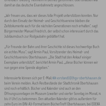
damit an das deutsche Eisenbahnnetz angeschlossen.
„Wir freuen uns, dass wir dieses tolle Projekt unterstützen konnten. Nur
durch den Einsatz der Heimat- und Geschichtsvereine bleiben die
Zeitdokumente auch für die nächsten Generationen noch erhalten“, sagt
Bürgermeister Manuel Friedrich, der selbst schon interessiert durch das
Jubiläumsbuch zur Rodgaubahn geblättert hat.
„Für Freunde der Bahn und ihrer Geschichte ist dieses hochwertige Buch
ein echtes Muss“, sagt Armin Paul, Vorsitzender des Heimat- und
Geschichtsvereins Obertshausen. „Die Stadt hat den Ankauf einiger
Exemplare unterstützt“, berichtet Armin Paul, „diese Bücher können wir
nun gegen eine Spende abgeben.“
Interessierte können sich per E-Mail:
vorstand(@)hgv-obertshausen.de
beim Verein melden. Auch Restbestände der Stadtchronik Obertshausen
sind noch erhältlich. Bücher und Kalender sind auch an den
Öffnungssonntagen im Museum (zweiter und vierter Sonntag im Monat, 14
bis 17 Uhr) zu bekommen. Den aktuellen Kalender gibt es außerdem für
zehn Euro im DIN-A3-Format beim BücherTreff Obertshausen, bei EDEKA