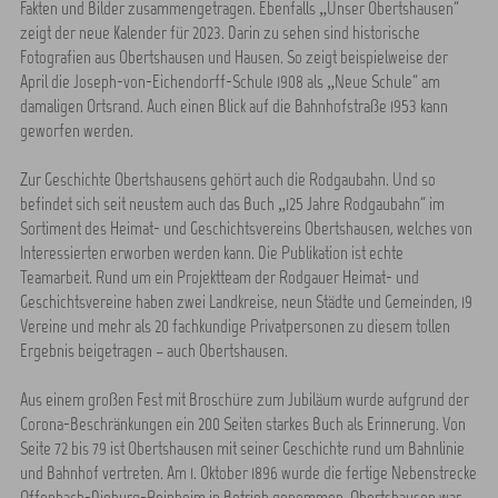
Fakten und Bilder zusammengetragen. Ebenfalls „Unser Obertshausen“
zeigt der neue Kalender für 2023. Darin zu sehen sind historische
Fotografien aus Obertshausen und Hausen. So zeigt beispielweise der
April die Joseph-von-Eichendorff-Schule 1908 als „Neue Schule“ am
damaligen Ortsrand. Auch einen Blick auf die Bahnhofstraße 1953 kann
geworfen werden.
Zur Geschichte Obertshausens gehört auch die Rodgaubahn. Und so
befindet sich seit neustem auch das Buch „125 Jahre Rodgaubahn“ im
Sortiment des Heimat- und Geschichtsvereins Obertshausen, welches von
Interessierten erworben werden kann. Die Publikation ist echte
Teamarbeit. Rund um ein Projektteam der Rodgauer Heimat- und
Geschichtsvereine haben zwei Landkreise, neun Städte und Gemeinden, 19
Vereine und mehr als 20 fachkundige Privatpersonen zu diesem tollen
Ergebnis beigetragen – auch Obertshausen.
Aus einem großen Fest mit Broschüre zum Jubiläum wurde aufgrund der
Corona-Beschränkungen ein 200 Seiten starkes Buch als Erinnerung. Von
Seite 72 bis 79 ist Obertshausen mit seiner Geschichte rund um Bahnlinie
und Bahnhof vertreten. Am 1. Oktober 1896 wurde die fertige Nebenstrecke
Offenbach-Dieburg-Reinheim in Betrieb genommen. Obertshausen war