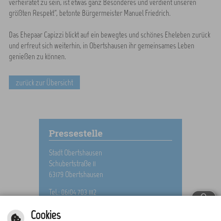
verheiratet zu sein, ist etwas ganz Besonderes und verdient unseren
größten Respekt“, betonte Bürgermeister Manuel Friedrich.
Das Ehepaar Capizzi blickt auf ein bewegtes und schönes Eheleben zurück
und erfreut sich weiterhin, in Obertshausen ihr gemeinsames Leben
genießen zu können.
zurück zur Übersicht
Pressestelle
Stadt Obertshausen
Schubertstraße 11
63179 Obertshausen
Tel.: 06104 703 1112
E-Mail schreiben
Cookies