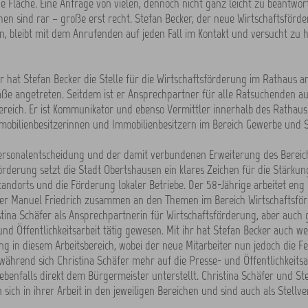
e Fläche. Eine Anfrage von vielen, dennoch nicht ganz leicht zu beantwor
en sind rar – große erst recht. Stefan Becker, der neue Wirtschaftsförde
, bleibt mit dem Anrufenden auf jeden Fall im Kontakt und versucht zu h
r hat Stefan Becker die Stelle für die Wirtschaftsförderung im Rathaus a
aße angetreten. Seitdem ist er Ansprechpartner für alle Ratsuchenden a
ereich. Er ist Kommunikator und ebenso Vermittler innerhalb des Rathaus
mobilienbesitzerinnen und Immobilienbesitzern im Bereich Gewerbe und 
Personalentscheidung und der damit verbundenen Erweiterung des Bereic
örderung setzt die Stadt Obertshausen ein klares Zeichen für die Stärkun
tandorts und die Förderung lokaler Betriebe. Der 58-Jährige arbeitet eng
er Manuel Friedrich zusammen an den Themen im Bereich Wirtschaftsför
istina Schäfer als Ansprechpartnerin für Wirtschaftsförderung, aber auch g
und Öffentlichkeitsarbeit tätig gewesen. Mit ihr hat Stefan Becker auch we
g in diesem Arbeitsbereich, wobei der neue Mitarbeiter nun jedoch die 
ährend sich Christina Schäfer mehr auf die Presse- und Öffentlichkeitsar
i ebenfalls direkt dem Bürgermeister unterstellt. Christina Schäfer und St
 sich in ihrer Arbeit in den jeweiligen Bereichen und sind auch als Stellv