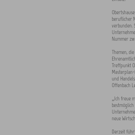
Obertshausen
beruflicher 
verbunden. S
Unternehmen 
Nummer zwe
Themen, die
Ehrenamtlich
Treffpunkt O
Masterplan-B
und Handelsk
Offenbach Le
„Ich freue m
bestmöglich 
Unternehmen 
neue Wirtsch
Derzeit führ