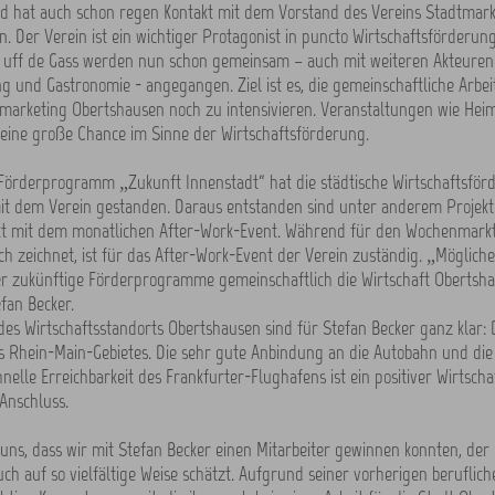
d hat auch schon regen Kontakt mit dem Vorstand des Vereins Stadtmark
. Der Verein ist ein wichtiger Protagonist in puncto Wirtschaftsförderung
g uff de Gass werden nun schon gemeinsam – auch mit weiteren Akteuren
ng und Gastronomie - angegangen. Ziel ist es, die gemeinschaftliche Arbe
tmarketing Obertshausen noch zu intensivieren. Veranstaltungen wie Hei
 eine große Chance im Sinne der Wirtschaftsförderung.
Förderprogramm „Zukunft Innenstadt“ hat die städtische Wirtschaftsför
it dem Verein gestanden. Daraus entstanden sind unter anderem Projekt
 mit dem monatlichen After-Work-Event. Während für den Wochenmarkt 
ch zeichnet, ist für das After-Work-Event der Verein zuständig. „Möglich
r zukünftige Förderprogramme gemeinschaftlich die Wirtschaft Obertsha
efan Becker.
 des Wirtschaftsstandorts Obertshausen sind für Stefan Becker ganz klar: D
s Rhein-Main-Gebietes. Die sehr gute Anbindung an die Autobahn und di
nelle Erreichbarkeit des Frankfurter-Flughafens ist ein positiver Wirtscha
Anschluss.
uns, dass wir mit Stefan Becker einen Mitarbeiter gewinnen konnten, de
ch auf so vielfältige Weise schätzt. Aufgrund seiner vorherigen beruflic