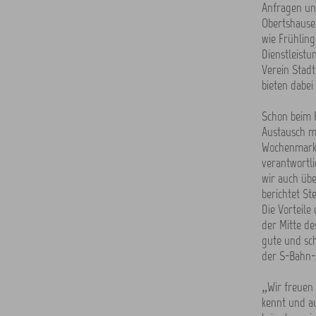
Anfragen un
Obertshausen
wie Frühlin
Dienstleistu
Verein Stad
bieten dabei
Schon beim 
Austausch m
Wochenmarkt
verantwortli
wir auch übe
berichtet St
Die Vorteile
der Mitte de
gute und sch
der S-Bahn-
„Wir freuen 
kennt und au