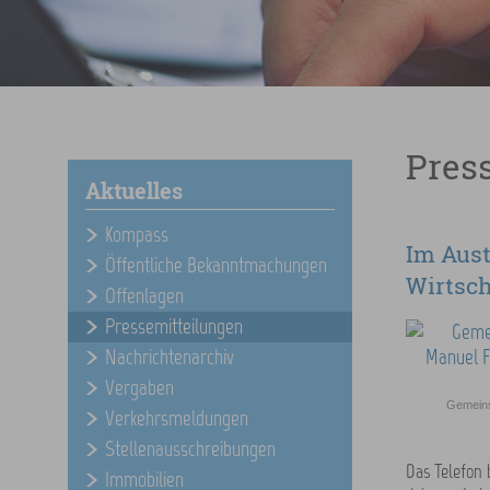
Pres
Aktuelles
Kompass
Im Aus
Öffentliche Bekanntmachungen
Wirtsch
Offenlagen
Pressemitteilungen
Nachrichtenarchiv
Vergaben
Gemeins
Verkehrsmeldungen
Stellenausschreibungen
Das Telefon 
Immobilien