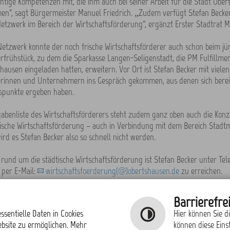
chtige Kompetenzen mit, die ihm auch bei seiner Arbeit für die Stadt Obe
n“, sagt Bürgermeister Manuel Friedrich. „Zudem verfügt Stefan Becker
etzwerk im Bereich der Wirtschaftsförderung“, ergänzt Erster Stadtrat M
etzwerk konnte der noch frische Wirtschaftsförderer auch schon beim jü
frühstück, zu dem die Sparkasse Langen-Seligenstadt, die PM Fulfillme
hausen eingeladen hatten, erweitern. Vor Ort ist Stefan Becker mit vielen
innen und Unternehmern ins Gespräch gekommen, aus denen sich bereit
punkte ergeben haben.
abenliste des Wirtschaftsförderers steht zudem ganz oben auch die Kon
tische Wirtschaftsförderung – auch in Verbindung mit dem Bereich Stadtm
ird es Stefan Becker also so schnell nicht werden.
 rund um die städtische Wirtschaftsförderung ist Stefan Becker unter Tel
 per E-Mail:
wirtschaftsfoerderung(@)obertshausen.de
zu erreichen.
 Übersicht
Barrierefrei
ssentielle Daten in Cookies
Hier können Sie d
ebsite zu ermöglichen. Mehr
können diese Eins