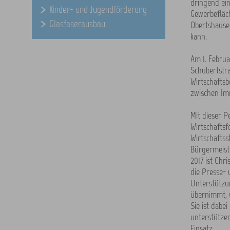
dringend ein
Kinder- und Jugendförderung
Gewerbefläch
Glasfaserausbau
Obertshausen
kann.
Am 1. Februa
Schubertstr
Wirtschaftsb
zwischen Im
Mit dieser 
Wirtschaftsf
Wirtschaftss
Bürgermeist
2017 ist Chr
die Presse- 
Unterstützun
übernimmt, w
Sie ist dabe
unterstützen
Einsatz.