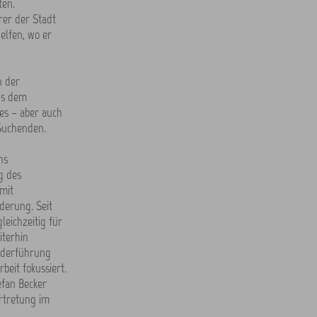
ten.
rer der Stadt
elfen, wo er
n der
us dem
es – aber auch
Suchenden.
hs
g des
 mit
derung. Seit
leichzeitig für
iterhin
Federführung
beit fokussiert.
efan Becker
ertretung im