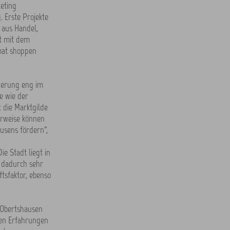
eting
. Erste Projekte
 aus Handel,
it mit dem
mat shoppen
derung eng im
e wie der
die Marktgilde
erweise können
usens fördern“,
ie Stadt liegt in
e dadurch sehr
ftsfaktor, ebenso
r Obertshausen
hen Erfahrungen