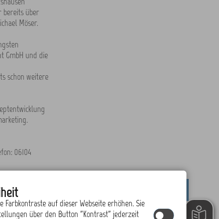
rtshausen
 bereits über
ichael Möser.
ngsten
nt GmbH und die
s schon weitere
zeptentwicklung
arketing.
efon: 06104
heit
drucken
nach oben
ie Farbkontraste auf dieser Webseite erhöhen. Sie
tellungen über den Button "Kontrast" jederzeit