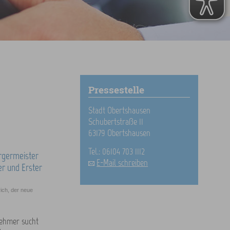
Pressestelle
Stadt Obertshausen
Schubertstraße 11
63179 Obertshausen
Tel.: 06104 703 1112
E-Mail schreiben
ich, der neue
.
nehmer sucht