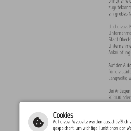
bringt er wi
zugutekomme
ein großes N
Und dieses N
Unternehmer
Stadt Oberts
Unternehmer
Anknüpfungs
Auf der Aufg
für die städ
Langweilig w
Bei Anliegen
7031130 oder
zurück zur
Cookies
Auf dieser Webseite werden ausschließlich e
gespeichert, um wichtige Funktionen der W