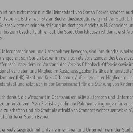
 ist nun nicht mehr nur die Heimatstadt von Stefan Becker, sondern auc
Mittelpunkt. Bisher war Stefan Becker diesbezüglich eng mit der Stadt Of
o absolvierte er seine Ausbildung im dortigen Modehaus M. Schneider un
bis zum Geschäftsführer auf. Die Stadt Obertshausen ist damit erst Arb
i.
 Unternehmerinnen und Unternehmer bewegen, sind ihm durchaus bekan
 engagiert sich Stefan Becker immer noch als Vorsitzender des Gewerbe
ffenbach, ist zudem im Vorstand des Vereins Offenbach-Offensiv sowie i
eirat vertreten und Mitglied im Ausschuss „Zukunftsfähige Innenstädte“
ammer (IHK) Stadt und Kreis Offenbach. Außerdem ist er Mitglied im Lio
derstadt und setzt sich in der Gemeinschaft für die Stärkung von Kindern
ich darauf, die Wirtschaft in Obertshausen aktiv zu fördern und Untern
zu unterstützen. Mein Ziel ist es, optimale Rahmenbedingungen für ansä
zu schaffen und die Stadt als attraktiven Standort weiterzuentwickeln“,
aftsförderer Stefan Becker.
t er viele Gespräch mit Unternehmerinnen und Unternehmern der Stadt, 