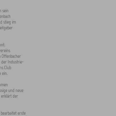
h sein
fenbach
d stieg im
eitgeber
nt.
vereins
m Offenbacher
 der Industrie-
ns Club
 ein.
ehmen
ssige und neue
 erklärt der
bearbeitet erste