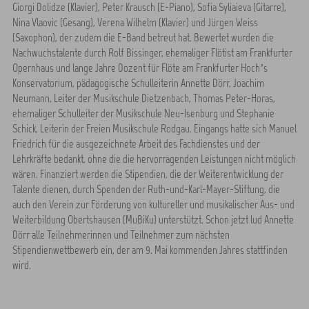
Giorgi Dolidze (Klavier), Peter Krausch (E-Piano), Sofia Syliaieva (Gitarre),
Nina Vlaovic (Gesang), Verena Wilhelm (Klavier) und Jürgen Weiss
(Saxophon), der zudem die E-Band betreut hat. Bewertet wurden die
Nachwuchstalente durch Rolf Bissinger, ehemaliger Flötist am Frankfurter
Opernhaus und lange Jahre Dozent für Flöte am Frankfurter Hoch’s
Konservatorium, pädagogische Schulleiterin Annette Dörr, Joachim
Neumann, Leiter der Musikschule Dietzenbach, Thomas Peter-Horas,
ehemaliger Schulleiter der Musikschule Neu-Isenburg und Stephanie
Schick, Leiterin der Freien Musikschule Rodgau. Eingangs hatte sich Manuel
Friedrich für die ausgezeichnete Arbeit des Fachdienstes und der
Lehrkräfte bedankt, ohne die die hervorragenden Leistungen nicht möglich
wären. Finanziert werden die Stipendien, die der Weiterentwicklung der
Talente dienen, durch Spenden der Ruth-und-Karl-Mayer-Stiftung, die
auch den Verein zur Förderung von kultureller und musikalischer Aus- und
Weiterbildung Obertshausen (MuBiKu) unterstützt. Schon jetzt lud Annette
Dörr alle Teilnehmerinnen und Teilnehmer zum nächsten
Stipendienwettbewerb ein, der am 9. Mai kommenden Jahres stattfinden
wird.