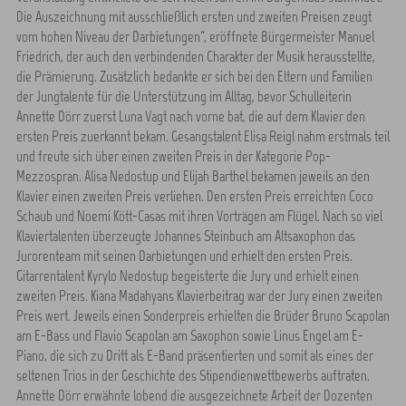
Die Auszeichnung mit ausschließlich ersten und zweiten Preisen zeugt
vom hohen Niveau der Darbietungen“, eröffnete Bürgermeister Manuel
Friedrich, der auch den verbindenden Charakter der Musik herausstellte,
die Prämierung. Zusätzlich bedankte er sich bei den Eltern und Familien
der Jungtalente für die Unterstützung im Alltag, bevor Schulleiterin
Annette Dörr zuerst Luna Vagt nach vorne bat, die auf dem Klavier den
ersten Preis zuerkannt bekam. Gesangstalent Elisa Reigl nahm erstmals teil
und freute sich über einen zweiten Preis in der Kategorie Pop-
Mezzospran. Alisa Nedostup und Elijah Barthel bekamen jeweils an den
Klavier einen zweiten Preis verliehen. Den ersten Preis erreichten Coco
Schaub und Noemi Kött-Casas mit ihren Vorträgen am Flügel. Nach so viel
Klaviertalenten überzeugte Johannes Steinbuch am Altsaxophon das
Jurorenteam mit seinen Darbietungen und erhielt den ersten Preis.
Gitarrentalent Kyrylo Nedostup begeisterte die Jury und erhielt einen
zweiten Preis. Kiana Madahyans Klavierbeitrag war der Jury einen zweiten
Preis wert. Jeweils einen Sonderpreis erhielten die Brüder Bruno Scapolan
am E-Bass und Flavio Scapolan am Saxophon sowie Linus Engel am E-
Piano, die sich zu Dritt als E-Band präsentierten und somit als eines der
seltenen Trios in der Geschichte des Stipendienwettbewerbs auftraten.
Annette Dörr erwähnte lobend die ausgezeichnete Arbeit der Dozenten