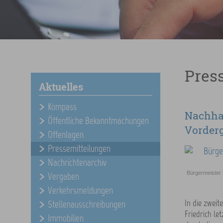
Pres
Aktuelles
Kompass
Nachhal
Öffentliche Bekanntmachungen
Vorder
Offenlagen
Pressemitteilungen
Nachrichtenarchiv
Bürgermeister 
Vergaben
Verkehrsmeldungen
In die zweit
Stellenausschreibungen
Friedrich let
Immobilien