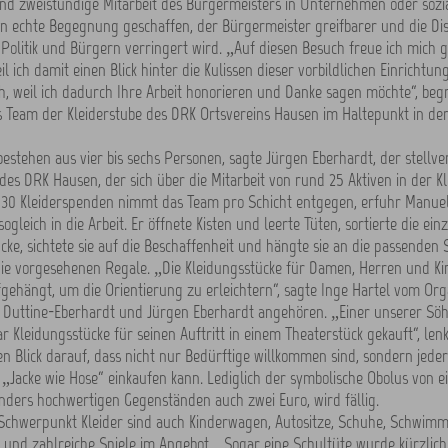
und zweistündige Mitarbeit des Bürgermeisters in Unternehmen oder sozi
n echte Begegnung geschaffen, der Bürgermeister greifbarer und die Di
Politik und Bürgern verringert wird. „Auf diesen Besuch freue ich mich 
il ich damit einen Blick hinter die Kulissen dieser vorbildlichen Einrichtu
, weil ich dadurch Ihre Arbeit honorieren und Danke sagen möchte“, be
s Team der Kleiderstube des DRK Ortsvereins Hausen im Haltepunkt in de
estehen aus vier bis sechs Personen, sagte Jürgen Eberhardt, der stellve
des DRK Hausen, der sich über die Mitarbeit von rund 25 Aktiven in der K
u 30 Kleiderspenden nimmt das Team pro Schicht entgegen, erfuhr Manuel
sogleich in die Arbeit. Er öffnete Kisten und leerte Tüten, sortierte die ein
cke, sichtete sie auf die Beschaffenheit und hängte sie an die passenden
 die vorgesehenen Regale. „Die Kleidungsstücke für Damen, Herren und K
gehängt, um die Orientierung zu erleichtern“, sagte Inge Hartel vom O
 Duttine-Eberhardt und Jürgen Eberhardt angehören. „Einer unserer Söh
ar Kleidungsstücke für seinen Auftritt in einem Theaterstück gekauft“, len
n Blick darauf, dass nicht nur Bedürftige willkommen sind, sondern jeder
 „Jacke wie Hose“ einkaufen kann. Lediglich der symbolische Obolus von 
sonders hochwertigen Gegenständen auch zwei Euro, wird fällig.
chwerpunkt Kleider sind auch Kinderwagen, Autositze, Schuhe, Schwimm
 und zahlreiche Spiele im Angebot. „Sogar eine Schultüte wurde kürzlic