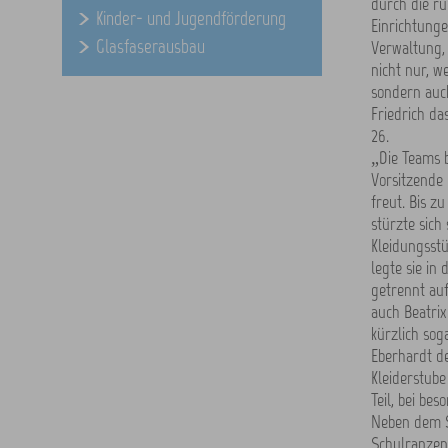
durch die r
Kinder- und Jugendförderung
Einrichtunge
Glasfaserausbau
Verwaltung, 
nicht nur, we
sondern auch
Friedrich da
26.
„Die Teams b
Vorsitzende 
freut. Bis z
stürzte sich 
Kleidungsstü
legte sie in
getrennt auf
auch Beatrix
kürzlich sog
Eberhardt de
Kleiderstube
Teil, bei be
Neben dem S
Schulranzen