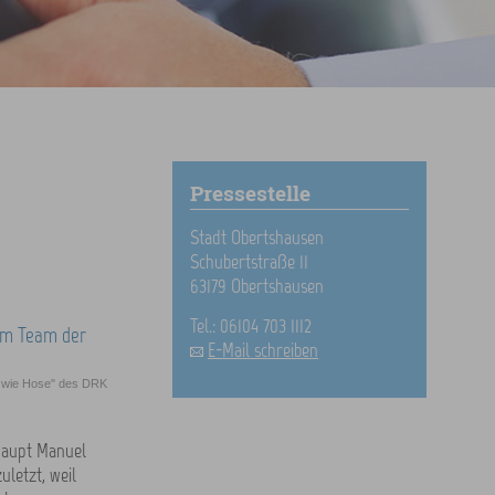
Pressestelle
Stadt Obertshausen
Schubertstraße 11
63179 Obertshausen
Tel.: 06104 703 1112
E-Mail schreiben
ke wie Hose" des DRK
rhaupt Manuel
uletzt, weil