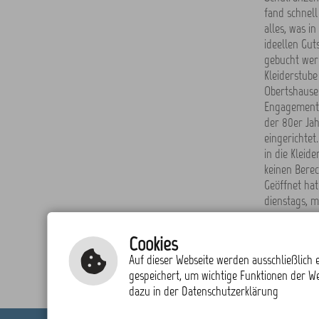
fand schnell
alles, was i
ideellen Gut
gebucht werd
Kleiderstube
Obertshause
Engagements
der 80er Ja
eingerichtet
in die Klei
keinen Berec
Geöffnet hat
dienstags, m
zurück zur
Cookies
Auf dieser Webseite werden ausschließlich e
gespeichert, um wichtige Funktionen der W
dazu in der Datenschutzerklärung