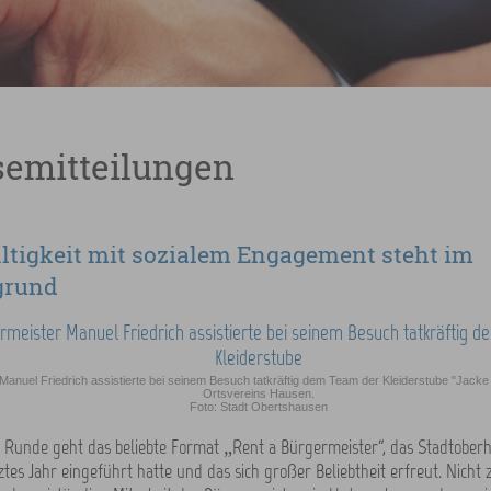
semitteilungen
tigkeit mit sozialem Engagement steht im
grund
Manuel Friedrich assistierte bei seinem Besuch tatkräftig dem Team der Kleiderstube "Jac
Ortsvereins Hausen.
Foto: Stadt Obertshausen
e Runde geht das beliebte Format „Rent a Bürgermeister“, das Stadtobe
ztes Jahr eingeführt hatte und das sich großer Beliebtheit erfreut. Nicht z