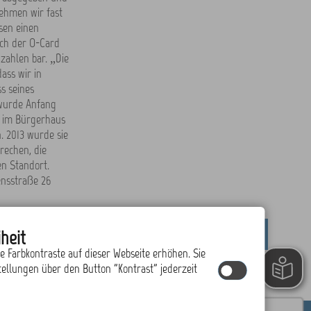
nehmen wir fast
sen einen
ich der O-Card
zahlen bar. „Die
ass wir in
s seines
 wurde Anfang
n im Bürgerhaus
. 2013 wurde sie
rechen, die
en Standort.
ensstraße 26
heit
drucken
nach oben
ie Farbkontraste auf dieser Webseite erhöhen. Sie
tellungen über den Button "Kontrast" jederzeit