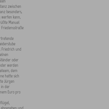
alen
stanz zwischen
ganz besonders,
ng werfen kann,
grüßte Manuel
r Friedensstraße
rtretende
leiderstube
 Friedrich und
zelnen
 Ständer oder
inder werden
rgateam, dem
ne hatte sich
kte Jürgen
 in der
einem Euro pro
flügel,
h abgegeben und