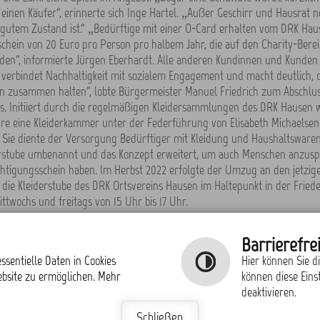
 einen Käufer“, erinnerte sich Inge Hartel. „Außer Geschirr und Hausrat 
n gutem Zustand ist.“ „Bedürftige mit einer O-Card erhalten vom DRK Hau
schein von 20 Euro pro Person pro halbem Jahr, die auf den Charity-Bere
en“, informierte Jürgen Eberhardt. Alle anderen Kundinnen und Kunden 
 verbindet Nachhaltigkeit mit sozialem Engagement und macht deutlich, d
n zusammen halten“, lobte Bürgermeister Manuel Friedrich zum Abschlus
. Initiiert durch die regelmäßigen Kleidersammlungen des DRK Hausen
hre eine Kleiderkammer unter der Federführung von Elisabeth Michaelse
. Sie diente der Versorgung Bedürftiger mit Kleidung und Haushaltswaren
derstube umbenannt und das Konzept erweitert, um auch Menschen anzusp
htigungsschein haben. Im Herbst 2022 erfolgte der Umzug an den jetzig
 die Kleiderstube des DRK Ortsvereins Hausen im Haltepunkt in der Fried
ittwochs und freitags von 15 Uhr bis 17 Uhr.
 Übersicht
Barrierefrei
ssentielle Daten in Cookies
Hier können Sie d
ebsite zu ermöglichen. Mehr
können diese Eins
deaktivieren.
Schließen