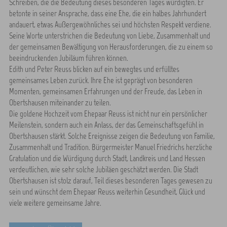
Schreiben, die die Bedeutung dieses besonderen Tages würdigten. Er
betonte in seiner Ansprache, dass eine Ehe, die ein halbes Jahrhundert
andauert, etwas Außergewöhnliches sei und höchsten Respekt verdiene.
Seine Worte unterstrichen die Bedeutung von Liebe, Zusammenhalt und
der gemeinsamen Bewältigung von Herausforderungen, die zu einem so
beeindruckenden Jubiläum führen können.
Edith und Peter Reuss blicken auf ein bewegtes und erfülltes
gemeinsames Leben zurück. Ihre Ehe ist geprägt von besonderen
Momenten, gemeinsamen Erfahrungen und der Freude, das Leben in
Obertshausen miteinander zu teilen.
Die goldene Hochzeit vom Ehepaar Reuss ist nicht nur ein persönlicher
Meilenstein, sondern auch ein Anlass, der das Gemeinschaftsgefühl in
Obertshausen stärkt. Solche Ereignisse zeigen die Bedeutung von Familie,
Zusammenhalt und Tradition. Bürgermeister Manuel Friedrichs herzliche
Gratulation und die Würdigung durch Stadt, Landkreis und Land Hessen
verdeutlichen, wie sehr solche Jubiläen geschätzt werden. Die Stadt
Obertshausen ist stolz darauf, Teil dieses besonderen Tages gewesen zu
sein und wünscht dem Ehepaar Reuss weiterhin Gesundheit, Glück und
viele weitere gemeinsame Jahre.