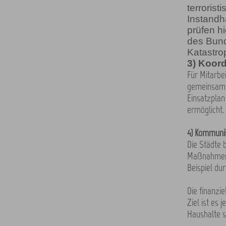
terroris
Instandh
prüfen h
des Bund
Katastro
3) Koor
Für Mitarbe
gemeinsame 
Einsatzplan
ermöglicht.
4) Kommunik
Die Städte 
Maßnahmen z
Beispiel dur
Die finanzi
Ziel ist es
Haushalte s