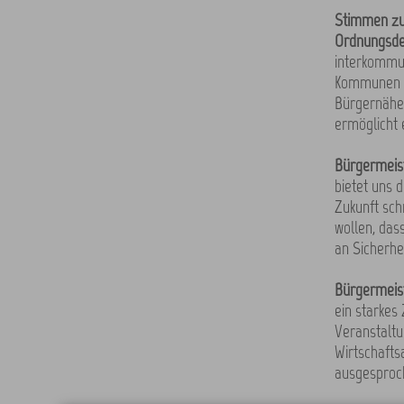
Stimmen zur
Ordnungsde
interkommun
Kommunen ei
Bürgernähe
ermöglicht e
Bürgermeist
bietet uns 
Zukunft sch
wollen, das
an Sicherhe
Bürgermeist
ein starkes
Veranstaltu
Wirtschafts
ausgesproch