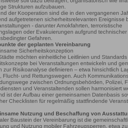
sweise soll dazu beitragen, organisatorisch wie finan
ige Strukturen aufzubauen.
und der Kooperation sind die in den vergangenen Ja
d aufgetretenen sicherheitsrelevanten Ereignisse 
nstaltungen - darunter Amokfahrten, terroristische
gslagen oder Evakuierungen aufgrund technischer
gsbedingter Gefahren.
unkte der geplanten Vereinbarung
nsame Sicherheitskonzeption
Städte möchten einheitliche Leitlinien und Standards 
itskonzepte bei Veranstaltungen entwickeln und g
 zur Risikoanalyse definieren – etwa hinsichtlich La
-, Flucht- und Rettungswegen. Auch Kommunikation
dungswege zwischen Ordnungsbehörden, Polizei, F
diensten und Veranstaltenden sollen harmonisiert w
d ist der Aufbau einer gemeinsamen Datenbasis so
cher Checklisten für regelmäßig stattfindende Verans
insame Nutzung und Beschaffung von Ausstatt
raler Baustein der Vereinbarung ist die gemeinschaftl
ung und Nutzung mobiler Fahrzeugsperren, etwa zu