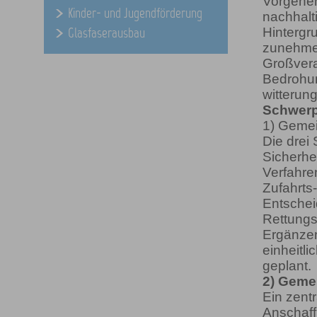
Vorgehen
Kinder- und Jugendförderung
nachhalt
Glasfaserausbau
Hintergr
zunehmen
Großvera
Bedrohun
witterun
Schwerp
1) Gemei
Die drei 
Sicherhe
Verfahren
Zufahrts
Entschei
Rettungs
Ergänzen
einheitli
geplant.
2) Geme
Ein zent
Anschaff