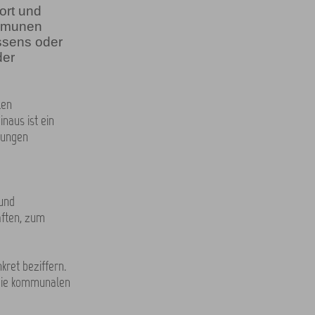
ort und
ommunen
ssens oder
der
len
naus ist ein
tungen
und
aften, zum
kret beziffern.
 die kommunalen