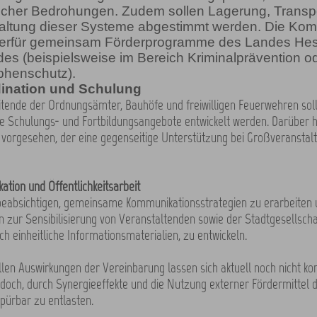
tischer Bedrohungen. Zudem sollen Lagerung, Transp
altung dieser Systeme abgestimmt werden. Die K
ierfür gemeinsam Förderprogramme des Landes He
es (beispielsweise im Bereich Kriminalprävention o
phenschutz).
dination und Schulung
itende der Ordnungsämter, Bauhöfe und freiwilligen Feuerwehren sol
Schulungs- und Fortbildungsangebote entwickelt werden. Darüber hi
 vorgesehen, der eine gegenseitige Unterstützung bei Großveranstal
ation und Öffentlichkeitsarbeit
beabsichtigen, gemeinsame Kommunikationsstrategien zu erarbeiten 
ur Sensibilisierung von Veranstaltenden sowie der Stadtgesellsch
ch einheitliche Informationsmaterialien, zu entwickeln.
ellen Auswirkungen der Vereinbarung lassen sich aktuell noch nicht kon
 jedoch, durch Synergieeffekte und die Nutzung externer Fördermittel
pürbar zu entlasten.