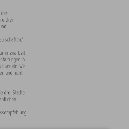
 der
re drei
 und
zu schaffen.“
sammenarbeit
nstaltungen in
 handeln. Wir
en und nicht
ie drei Städte
entlichen
lussempfehlung