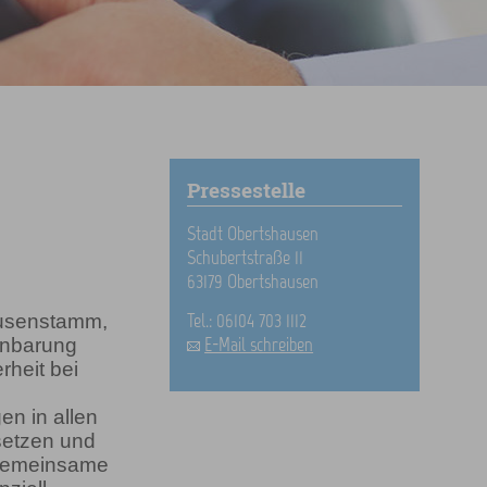
Pressestelle
Stadt Obertshausen
Schubertstraße 11
63179 Obertshausen
Tel.: 06104 703 1112
usenstamm,
E-Mail schreiben
inbarung
heit bei
en in allen
setzen und
 gemeinsame