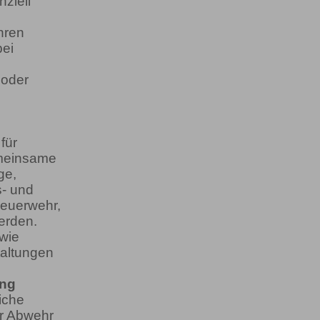
ziell
hren
bei
 oder
für
emeinsame
ge,
s- und
euerwehr,
erden.
wie
taltungen
ung
iche
r Abwehr