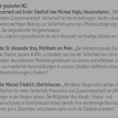
 geplanten IKZ:
zernent und Erster Stadtrat Uwe Michael Hajdu, Heusenstamm:
„Mit
alen Zusammenarbeit ‚Sicherheit bei Veranstaltungen‘ leisten unse
nen wichtigen Beitrag zur Sicherheitsvorsorge, Effizienzsteigerung
. Die abgestimmte Vorgehensweise
s, sowohl organisatorisch als auch finanziell nachhaltige Strukturen 
er Dr. Alexander Krey, Mühlheim am Main:
„Die Interkommunale Zu
die Chance, unsere Kräfte zu bündeln, uns bei der Sicherheit von Vera
neller abzustimmen, Material gemeinsam zu nutzen und effektiver zu
s auch weiterhin Veranstaltungen in unseren Städten stattfinden könn
itsanforderungen scheitern.“
er Manuel Friedrich, Obertshausen:
„Mit dieser Kooperation wollen d
 Zeichen für mehr Sicherheit, Prävention und Zusammenarbeit bei öff
ngen in der Region setzen. Die Mitglieder des Haupt-, Finanz- und
ausschusses in Obertshausen haben bereits ihre einstimmige Besch
en, am 4. Dezember entscheiden dann noch die Stadtverordneten.“