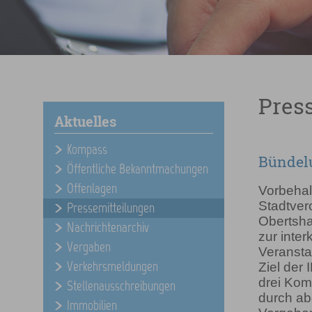
Pres
Aktuelles
Kompass
Bündelu
Öffentliche Bekanntmachungen
Offenlagen
Vorbehal
Stadtve
Pressemitteilungen
Obertsha
Nachrichtenarchiv
zur inte
Vergaben
Veransta
Verkehrsmeldungen
Ziel der 
drei Kom
Stellenausschreibungen
durch a
Immobilien