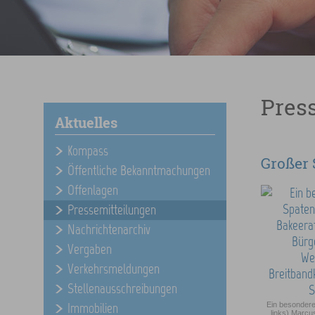
Pres
Aktuelles
Kompass
Großer 
Öffentliche Bekanntmachungen
Offenlagen
Pressemitteilungen
Nachrichtenarchiv
Vergaben
Verkehrsmeldungen
Stellenausschreibungen
Immobilien
Ein besondere
links) Marcu