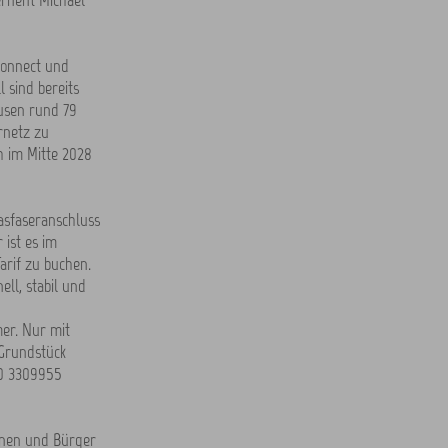
ernent Michael
connect und
 sind bereits
ausen rund 79
rnetz zu
h im Mitte 2028
asfaseranschluss
 ist es im
arif zu buchen.
ll, stabil und
er. Nur mit
Grundstück
00 3309955
nnen und Bürger