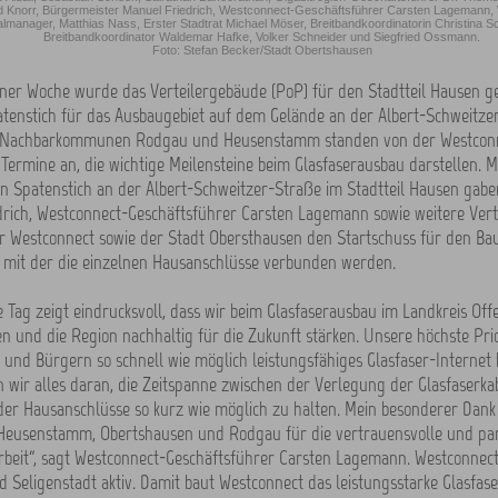
d Knorr, Bürgermeister Manuel Friedrich, Westconnect-Geschäftsführer Carsten Lagemann,
lmanager, Matthias Nass, Erster Stadtrat Michael Möser, Breitbandkoordinatorin Christina Sc
Breitbandkoordinator Waldemar Hafke, Volker Schneider und Siegfried Ossmann.
Foto: Stefan Becker/Stadt Obertshausen
ner Woche wurde das Verteilergebäude (PoP) für den Stadtteil Hausen ge
tenstich für das Ausbaugebiet auf dem Gelände an der Albert-Schweitzer
n Nachbarkommunen Rodgau und Heusenstamm standen von der Westcon
ermine an, die wichtige Meilensteine beim Glasfaserausbau darstellen. M
 Spatenstich an der Albert-Schweitzer-Straße im Stadtteil Hausen gab
drich, Westconnect-Geschäftsführer Carsten Lagemann sowie weitere Ver
r Westconnect sowie der Stadt Obersthausen den Startschuss für den Bau
, mit der die einzelnen Hausanschlüsse verbunden werden.
 Tag zeigt eindrucksvoll, dass wir beim Glasfaserausbau im Landkreis Of
und die Region nachhaltig für die Zukunft stärken. Unsere höchste Priori
und Bürgern so schnell wie möglich leistungsfähiges Glasfaser-Internet b
 wir alles daran, die Zeitspanne zwischen der Verlegung der Glasfaserka
der Hausanschlüsse so kurz wie möglich zu halten. Mein besonderer Dank 
usenstamm, Obertshausen und Rodgau für die vertrauensvolle und part
eit“, sagt Westconnect-Geschäftsführer Carsten Lagemann. Westconnect 
 Seligenstadt aktiv. Damit baut Westconnect das leistungsstarke Glasfase