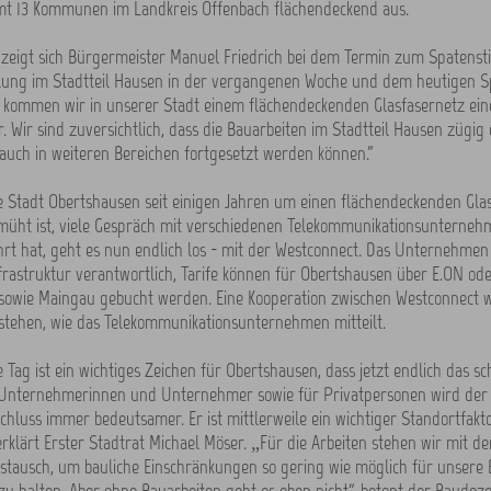
mt 13 Kommunen im Landkreis Offenbach flächendeckend aus.
 zeigt sich Bürgermeister Manuel Friedrich bei dem Termin zum Spatensti
lung im Stadtteil Hausen in der vergangenen Woche und dem heutigen S
le kommen wir in unserer Stadt einem flächendeckenden Glasfasernetz ei
r. Wir sind zuversichtlich, dass die Bauarbeiten im Stadtteil Hausen zügi
uch in weiteren Bereichen fortgesetzt werden können."
 Stadt Obertshausen seit einigen Jahren um einen flächendeckenden Gla
emüht ist, viele Gespräch mit verschiedenen Telekommunikationsunterne
t hat, geht es nun endlich los - mit der Westconnect. Das Unternehmen i
frastruktur verantwortlich, Tarife können für Obertshausen über E.ON ode
 sowie Maingau gebucht werden. Eine Kooperation zwischen Westconnect 
stehen, wie das Telekommunikationsunternehmen mitteilt.
 Tag ist ein wichtiges Zeichen für Obertshausen, dass jetzt endlich das sc
Unternehmerinnen und Unternehmer sowie für Privatpersonen wird der
chluss immer bedeutsamer. Er ist mittlerweile ein wichtiger Standortfakto
klärt Erster Stadtrat Michael Möser. „Für die Arbeiten stehen wir mit
stausch, um bauliche Einschränkungen so gering wie möglich für unsere