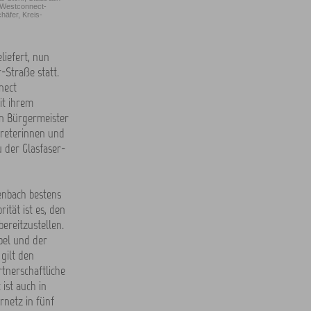
 Westconnect-
häfer, Kreis-
liefert, nun
-Straße statt.
nect
it ihrem
en Bürgermeister
treterinnen und
 der Glasfaser-
fenbach bestens
tät ist es, den
ereitzustellen.
bel und der
gilt den
nerschaftliche
ist auch in
rnetz in fünf