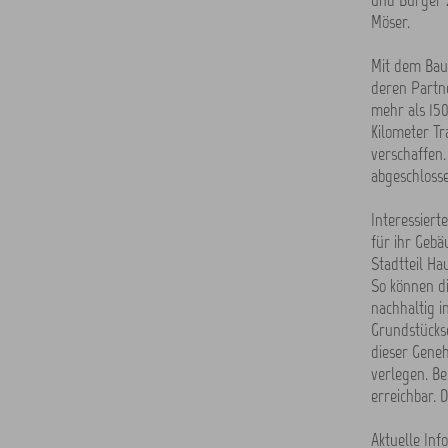
und Bürger z
Möser.
Mit dem Bau
deren Partne
mehr als 150
Kilometer Tr
verschaffen.
abgeschlosse
Interessiert
für ihr Gebä
Stadtteil Ha
So können di
nachhaltig i
Grundstücks
dieser Gene
verlegen. Be
erreichbar. 
Aktuelle In