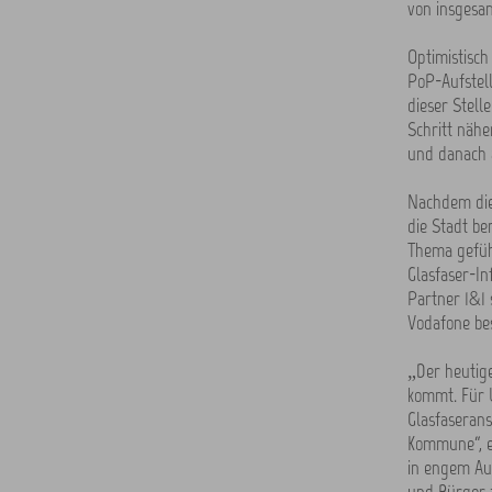
von insgesa
Optimistisch
PoP-Aufstel
dieser Stel
Schritt nähe
und danach a
Nachdem die
die Stadt b
Thema geführ
Glasfaser-In
Partner 1&1
Vodafone be
„Der heutige
kommt. Für 
Glasfaserans
Kommune“, er
in engem Au