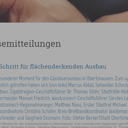
semitteilungen
Schritt für flächendeckenden Ausbau
r Moment für den Glasfaserausbau in Obertshausen: Zum symbolischen Spatenstich getroff
s Aldali, Sebastian Schock, Sairathan Bakeerathan, Gigabitregion-Geschäftsführer Dr. Thomas