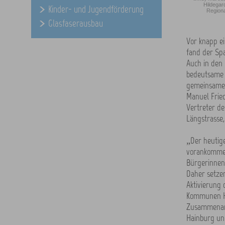
Hildegar
Kinder- und Jugendförderung
Regiona
Glasfaserausbau
Vor knapp ei
fand der Spa
Auch in de
bedeutsame T
gemeinsamen
Manuel Frie
Vertreter de
Längstrasse
„Der heutige
vorankommen 
Bürgerinnen 
Daher setzen
Aktivierung 
Kommunen He
Zusammenarb
Hainburg und