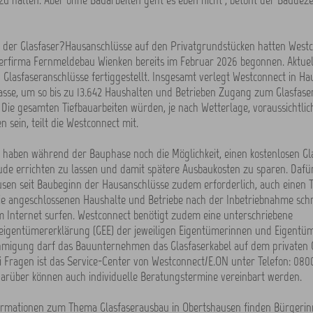
u halten. Aber ohne Bauarbeiten geht es eben nicht“, betont der Baudez
 der Glasfaser?Hausanschlüsse auf den Privatgrundstücken hatten West
rfirma Fernmeldebau Wienken bereits im Februar 2026 begonnen. Aktuell
 Glasfaseranschlüsse fertiggestellt. Insgesamt verlegt Westconnect in H
asse, um so bis zu 13.642 Haushalten und Betrieben Zugang zum Glasfase
 Die gesamten Tiefbauarbeiten würden, je nach Wetterlage, voraussichtlic
n sein, teilt die Westconnect mit.
e haben während der Bauphase noch die Möglichkeit, einen kostenlosen Gl
ude errichten zu lassen und damit spätere Ausbaukosten zu sparen. Dafür
usen seit Baubeginn der Hausanschlüsse zudem erforderlich, auch einen T
e angeschlossenen Haushalte und Betriebe nach der Inbetriebnahme schne
m Internet surfen. Westconnect benötigt zudem eine unterschriebene
eigentümererklärung (GEE) der jeweiligen Eigentümerinnen und Eigentüm
hmigung darf das Bauunternehmen das Glasfaserkabel auf dem privaten 
i Fragen ist das Service-Center von Westconnect/E.ON unter Telefon: 08
Darüber können auch individuelle Beratungstermine vereinbart werden.
formationen zum Thema Glasfaserausbau in Obertshausen finden Bürgeri