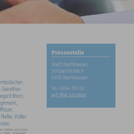
Pressestelle
Stadt Obertshausen
Schubertstraße 11
63179 Obertshausen
Tel.: 06104 703 1112
E-Mail schreiben
en haben sich (von
 Stöhr, Stadträtin