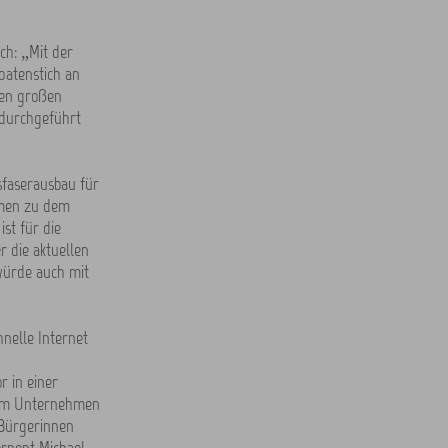
ch: „Mit der
patenstich an
nen großen
g durchgeführt
sfaserausbau für
hmen zu dem
st für die
r die aktuellen
würde auch mit
hnelle Internet
r in einer
 dem Unternehmen
 Bürgerinnen