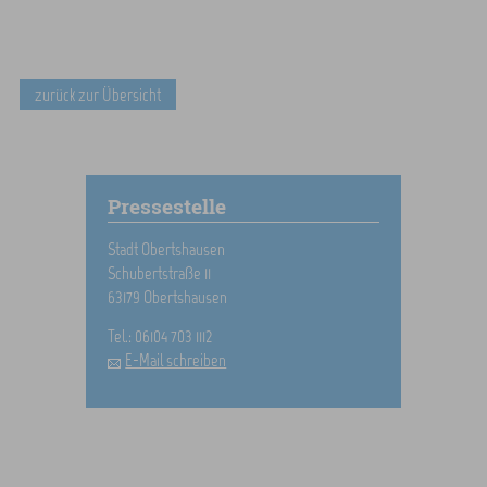
zurück zur Übersicht
Pressestelle
Stadt Obertshausen
Schubertstraße 11
63179 Obertshausen
Tel.: 06104 703 1112
E-Mail schreiben