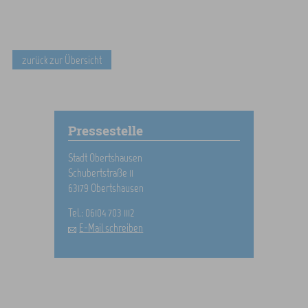
zurück zur Übersicht
Pressestelle
Stadt Obertshausen
Schubertstraße 11
63179 Obertshausen
Tel.: 06104 703 1112
E-Mail schreiben