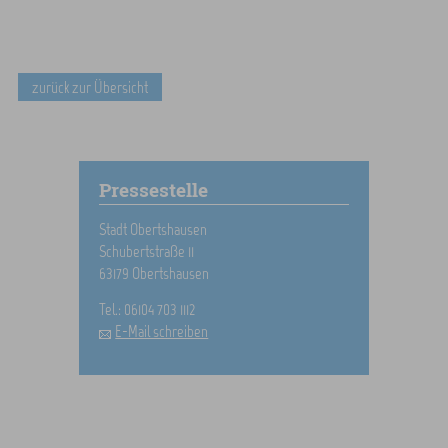
zurück zur Übersicht
Pressestelle
Stadt Obertshausen
Schubertstraße 11
63179 Obertshausen
Tel.: 06104 703 1112
E-Mail schreiben