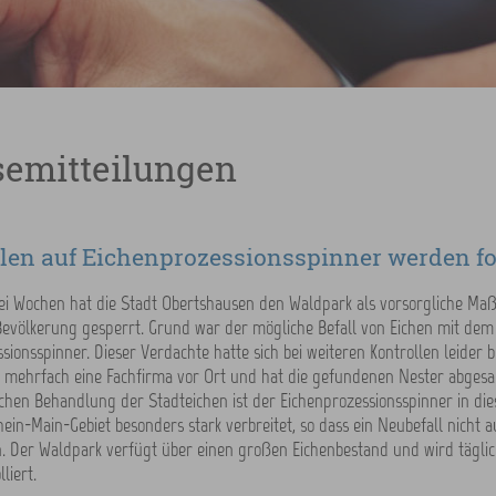
semitteilungen
len auf Eichenprozessionsspinner werden fo
ei Wochen hat die Stadt Obertshausen den Waldpark als vorsorgliche 
Bevölkerung gesperrt. Grund war der mögliche Befall von Eichen mit dem
sionsspinner. Dieser Verdachte hatte sich bei weiteren Kontrollen leider be
mehrfach eine Fachfirma vor Ort und hat die gefundenen Nester abgesau
chen Behandlung der Stadteichen ist der Eichenprozessionsspinner in di
in-Main-Gebiet besonders stark verbreitet, so dass ein Neubefall nicht 
. Der Waldpark verfügt über einen großen Eichenbestand und wird täglic
liert.