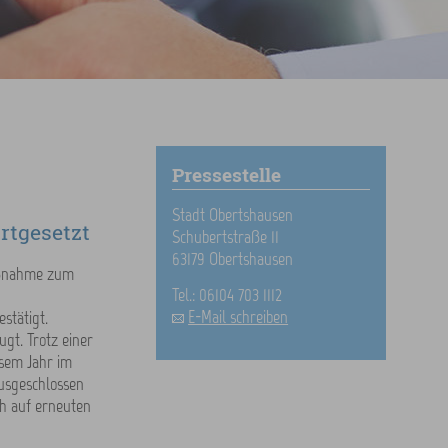
Pressestelle
Stadt Obertshausen
rtgesetzt
Schubertstraße 11
63179 Obertshausen
Maßnahme zum
Tel.: 06104 703 1112
E-Mail schreiben
stätigt.
gt. Trotz einer
esem Jahr im
ausgeschlossen
h auf erneuten