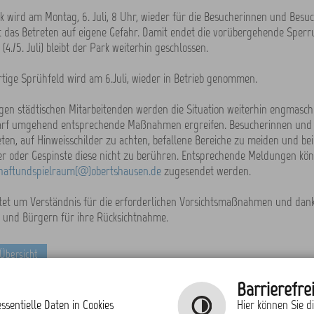
 wird am Montag, 6. Juli, 8 Uhr, wieder für die Besucherinnen und Besu
st das Betreten auf eigene Gefahr. Damit endet die vorübergehende Sperr
4./5. Juli) bleibt der Park weiterhin geschlossen.
tige Sprühfeld wird am 6.Juli, wieder in Betrieb genommen.
igen städtischen Mitarbeitenden werden die Situation weiterhin engmasc
arf umgehend entsprechende Maßnahmen ergreifen. Besucherinnen und
en, auf Hinweisschilder zu achten, befallene Bereiche zu meiden und bei
r oder Gespinste diese nicht zu berühren. Entsprechende Meldungen kön
haftundspielraum(@)obertshausen.de
zugesendet werden.
ttet um Verständnis für die erforderlichen Vorsichtsmaßnahmen und dank
 und Bürgern für ihre Rücksichtnahme.
 Übersicht
Barrierefrei
ssentielle Daten in Cookies
Hier können Sie d