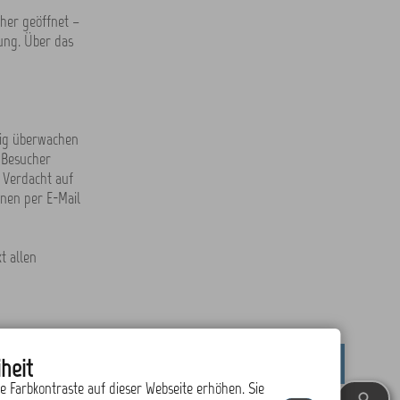
cher geöffnet –
ung. Über das
hig überwachen
 Besucher
 Verdacht auf
nen per E-Mail
t allen
heit
drucken
nach oben
ie Farbkontraste auf dieser Webseite erhöhen. Sie