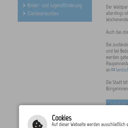
Kinder- und Jugendförderung
Der Waldpark
Glasfaserausbau
allerdings i
Wochenende (
Auch das dor
Die zuständ
und bei Bed
werden gebet
Raupenneste
an
landsc
Die Stadt bi
Bürgerinnen
zurück zur
Cookies
Auf dieser Webseite werden ausschließlich e