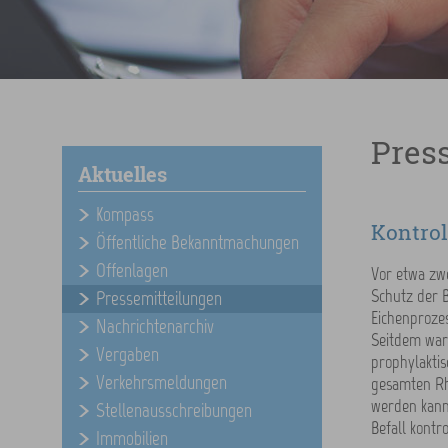
Pres
Aktuelles
Kompass
Kontrol
Öffentliche Bekanntmachungen
Offenlagen
Vor etwa zw
Schutz der 
Pressemitteilungen
Eichenprozes
Nachrichtenarchiv
Seitdem war 
Vergaben
prophylaktis
Verkehrsmeldungen
gesamten Rhe
werden kann
Stellenausschreibungen
Befall kontrol
Immobilien