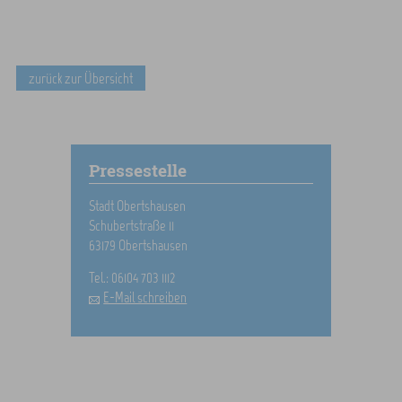
zurück zur Übersicht
Pressestelle
Stadt Obertshausen
Schubertstraße 11
63179 Obertshausen
Tel.: 06104 703 1112
E-Mail schreiben