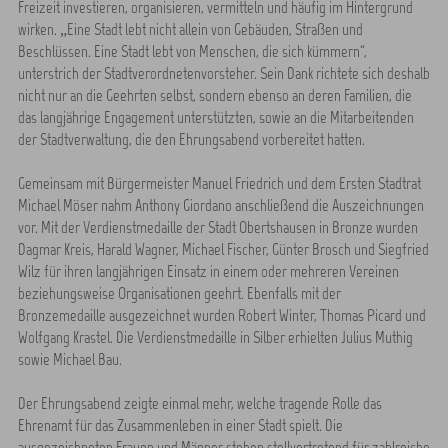
Freizeit investieren, organisieren, vermitteln und häufig im Hintergrund
wirken. „Eine Stadt lebt nicht allein von Gebäuden, Straßen und
Beschlüssen. Eine Stadt lebt von Menschen, die sich kümmern“,
unterstrich der Stadtverordnetenvorsteher. Sein Dank richtete sich deshalb
nicht nur an die Geehrten selbst, sondern ebenso an deren Familien, die
das langjährige Engagement unterstützten, sowie an die Mitarbeitenden
der Stadtverwaltung, die den Ehrungsabend vorbereitet hatten.
Gemeinsam mit Bürgermeister Manuel Friedrich und dem Ersten Stadtrat
Michael Möser nahm Anthony Giordano anschließend die Auszeichnungen
vor. Mit der Verdienstmedaille der Stadt Obertshausen in Bronze wurden
Dagmar Kreis, Harald Wagner, Michael Fischer, Günter Brosch und Siegfried
Wilz für ihren langjährigen Einsatz in einem oder mehreren Vereinen
beziehungsweise Organisationen geehrt. Ebenfalls mit der
Bronzemedaille ausgezeichnet wurden Robert Winter, Thomas Picard und
Wolfgang Krastel. Die Verdienstmedaille in Silber erhielten Julius Muthig
sowie Michael Bau.
Der Ehrungsabend zeigte einmal mehr, welche tragende Rolle das
Ehrenamt für das Zusammenleben in einer Stadt spielt. Die
ausgezeichneten Frauen und Männer stehen stellvertretend für zahlreiche