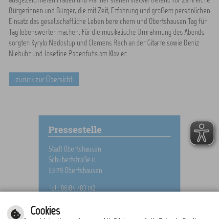
Bürgerinnen und Bürger, die mit Zeit, Erfahrung und großem persönlichen
Einsatz das gesellschaftliche Leben bereichern und Obertshausen Tag für
Tag lebenswerter machen. Für die musikalische Umrahmung des Abends
sorgten Kyrylo Nedostup und Clemens Rech an der Gitarre sowie Deniz
Niebuhr und Josefine Papenfuhs am Klavier.
zurück zur Übersicht
Pressestelle
Stadt Obertshausen
Schubertstraße 11
63179 Obertshausen
Tel.: 06104 703 1112
E-Mail schreiben
Cookies