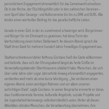
persönlichem Engagement ehrenamtlich für das Gemeinwohl einsetzen.
Ob in der Kirche, der Flüchtlingshilfe oder in den zahlreichen Vereinen –
vom Sport über Gesangs- und Kulturvereine bis hin zu DRK und DLRG. Alle
leisten einen wertvollen Beitrag für das gesellschaftliche Leben.
Gerade in einer Zeit, in der es zunehmend schwieriger wird, Bürgerinnen
und Bürger für ein Ehrenamt zu gewinnen, hat diese Form der
Wertschätzung einen hohen Stellenwert. An diesem Abend sprach die
Stadt ihren Dank für mehrere hundert Jahre freiwilliges Engagement aus.
Stadtverordnetenvorsteher Anthony Giordano hieß die Gäste willkommen
und betonte, dass sich der Ehrungsabend längst als feste Größe im
Veranstaltungskalender Obertshausens etabliert habe. Menschen, die sich
über viele Jahre oder sogar Jahrzehnte hinweg ehrenamtlich engagierten,
verdienten weit mehr als eine kurze Würdigung. „Sie verdienen einen
eigenen Abend, einen würdigen Rahmen und vor allem unseren
aufrichtigen Dank“, sagte Giordano. In seiner Ansprache erinnerte er daran,
dass funktionierende Vereine, kulturelle Angebote, soziale Projekte und
die Jugendarbeit keineswegs selbstverständlich seien. Hinter all diesen
Aktivitäten stünden Menschen, die Verantwortung übernehmen, ihre