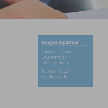
Ansprechpartner
Ordnung und Verkehr
Schubertstraße 11
63179 Obertshausen
Tel.: 06104 703 3201
E-Mail schreiben