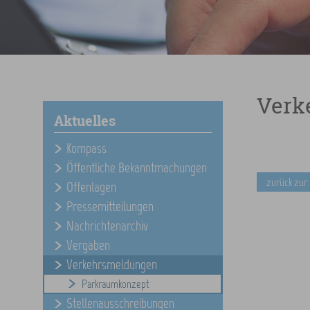
Verk
Aktuelles
Kompass
Öffentliche Bekanntmachungen
zurück zur
Offenlagen
Pressemitteilungen
Nachrichtenarchiv
Vergaben
Verkehrsmeldungen
Parkraumkonzept
Stellenausschreibungen