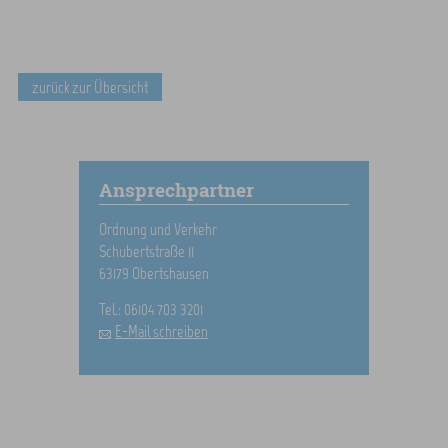
zurück zur Übersicht
Ansprechpartner
Ordnung und Verkehr
Schubertstraße 11
63179 Obertshausen
Tel.: 06104 703 3201
E-Mail schreiben