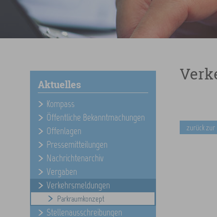
Verk
Aktuelles
Kompass
Öffentliche Bekanntmachungen
zurück zur
Offenlagen
Pressemitteilungen
Nachrichtenarchiv
Vergaben
Verkehrsmeldungen
Parkraumkonzept
Stellenausschreibungen