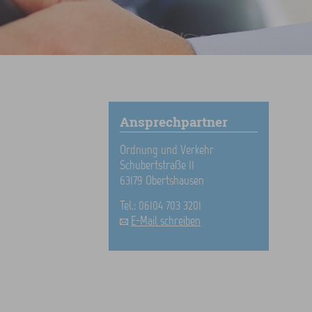
Ansprechpartner
Ordnung und Verkehr
Schubertstraße 11
63179 Obertshausen
Tel.: 06104 703 3201
E-Mail schreiben