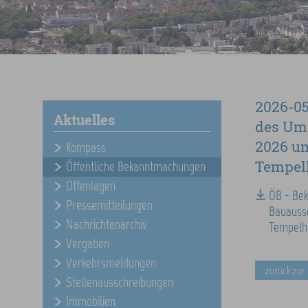
2026-05
Aktuelles
des Umw
2026 um
Kompass
Tempelh
Öffentliche Bekanntmachungen
Offenlagen
ÖB - Bek
Pressemitteilungen
Bauaussc
Nachrichtenarchiv
Tempelho
Vergaben
Verkehrsmeldungen
zurück zur
Stellenausschreibungen
Immobilien