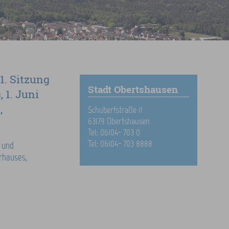
1. Sitzung
Stadt Obertshausen
 1. Juni
,
Schubertstraße 11
63179 Obertshausen
Tel: 06104- 703 0
Tel: 06104- 703 8888
 und
rhauses,