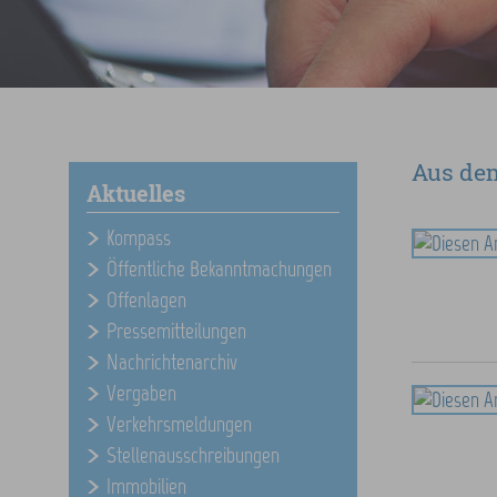
Aus de
Aktuelles
Kompass
Öffentliche Bekanntmachungen
Offenlagen
Pressemitteilungen
Nachrichtenarchiv
Vergaben
Verkehrsmeldungen
Stellenausschreibungen
Immobilien