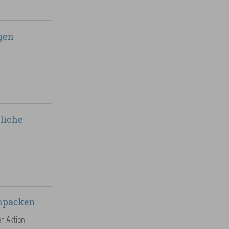
egen
liche
anpacken
r Aktion