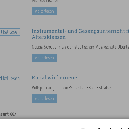
Michael Fischer
weiterlesen
Instrumental- und Gesangsunterricht fü
Altersklassen
Neues Schuljahr an der städtischen Musikschule Obert
weiterlesen
Kanal wird erneuert
Vollsperrung Johann-Sebastian-Bach-Straße
weiterlesen
esamt: 887
5
»
[89]