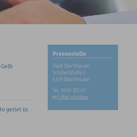
Pressestelle
 Gelb
Stadt Obertshausen
Schubertstraße 11
63179 Obertshausen
Tel.: 06104 703 1112
E-Mail schreiben
o geriet in