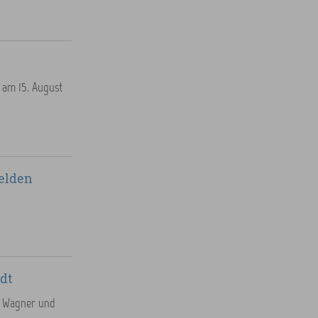
 am 15. August
elden
adt
ld Wagner und