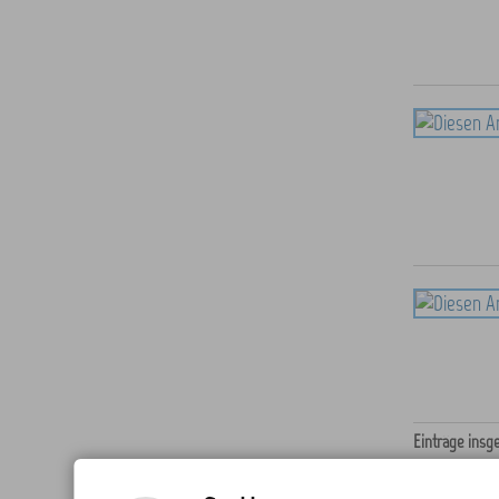
Einträge insg
1
2
3
4