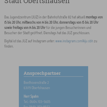
Stadt Obertshausen
Das Jugendzentrum (JUZ) in der Bahnhofstraße 82 hat aktuell
montags von
15 bis 20 Uhr, mittwochs von 14 bis 20 Uhr, donnerstags von 15 bis 20 Uhr
sowie freitags von 14 bis 20 Uhr
für die jungen Besucherinnen und
Besucher der Stadt geöffnet. Dienstags hat das JUZ geschlossen.
Digital ist das JUZ auf Instagram unter:
www.instagram.com/kiju_obh
zu
finden.
Ansprechpartner
Beethovenstraße 2
63179 Obertshausen
Herr Spahn
Tel.: 06104 703-5605
Fax: 06104 703-8502