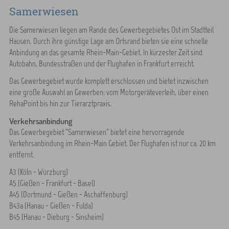
Samerwiesen
Die Samerwiesen liegen am Rande des Gewerbegebietes Ost im Stadtteil
Hausen. Durch ihre günstige Lage am Ortsrand bieten sie eine schnelle
Anbindung an das gesamte Rhein-Main-Gebiet. In kürzester Zeit sind
Autobahn, Bundesstraßen und der Flughafen in Frankfurt erreicht.
Das Gewerbegebiet wurde komplett erschlossen und bietet inzwischen
eine große Auswahl an Gewerben: vom Motorgeräteverleih, über einen
RehaPoint bis hin zur Tierarztpraxis.
Verkehrsanbindung
Das Gewerbegebiet "Samerwiesen" bietet eine hervorragende
Verkehrsanbindung im Rhein-Main Gebiet. Der Flughafen ist nur ca. 20 km
entfernt.
A3 (Köln - Würzburg)
A5 (Gießen - Frankfurt - Basel)
A45 (Dortmund - Gießen - Aschaffenburg)
B43a (Hanau - Gießen - Fulda)
B45 (Hanau - Dieburg - Sinsheim)