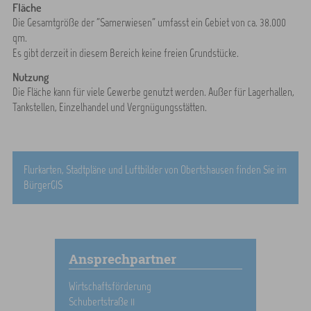
Fläche
Die Gesamtgröße der "Samerwiesen" umfasst ein Gebiet von ca. 38.000
qm.
Es gibt derzeit in diesem Bereich keine freien Grundstücke.
Nutzung
Die Fläche kann für viele Gewerbe genutzt werden. Außer für Lagerhallen,
Tankstellen, Einzelhandel und Vergnügungsstätten.
Flurkarten, Stadtpläne und Luftbilder von Obertshausen finden Sie im
BürgerGIS
Ansprechpartner
Wirtschaftsförderung
Schubertstraße 11