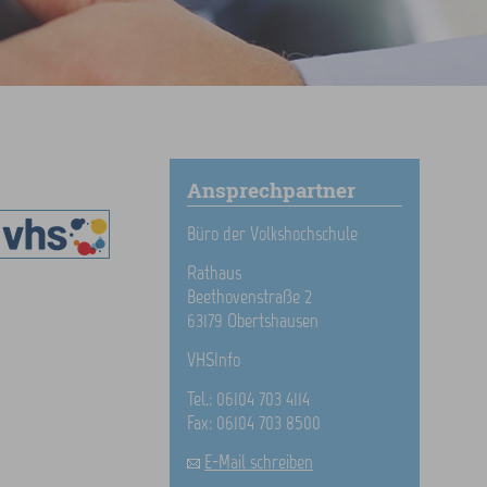
Ansprechpartner
Büro der Volkshochschule
Rathaus
Beethovenstraße 2
63179 Obertshausen
VHSInfo
Tel.: 06104 703 4114
Fax: 06104 703 8500
E-Mail schreiben