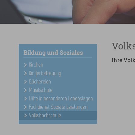
Volk
Bildung und Soziales
Ihre Vol
Kirchen
Kinderbetreuung
Büchereien
Musikschule
Hilfe in besonderen Lebenslagen
Fachdienst Soziale Leistungen
Volkshochschule