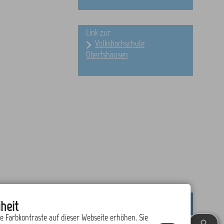
Link zur
Volkshochschule
Obertshausen
heit
drucken
nach oben
ie Farbkontraste auf dieser Webseite erhöhen. Sie