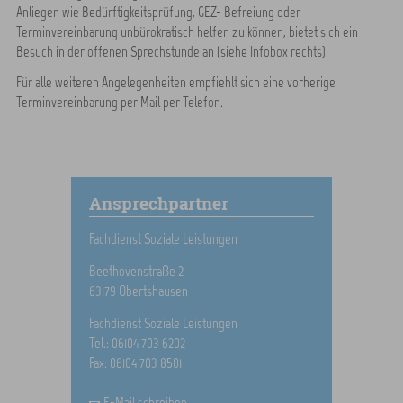
Anliegen wie Bedürftigkeitsprüfung, GEZ- Befreiung oder
Terminvereinbarung unbürokratisch helfen zu können, bietet sich ein
Besuch in der offenen Sprechstunde an (siehe Infobox rechts).
Für alle weiteren Angelegenheiten empfiehlt sich eine vorherige
Terminvereinbarung per Mail per Telefon.
Ansprechpartner
Fachdienst Soziale Leistungen
Beethovenstraße 2
63179 Obertshausen
Fachdienst Soziale Leistungen
Tel.: 06104 703 6202
Fax: 06104 703 8501
E-Mail schreiben